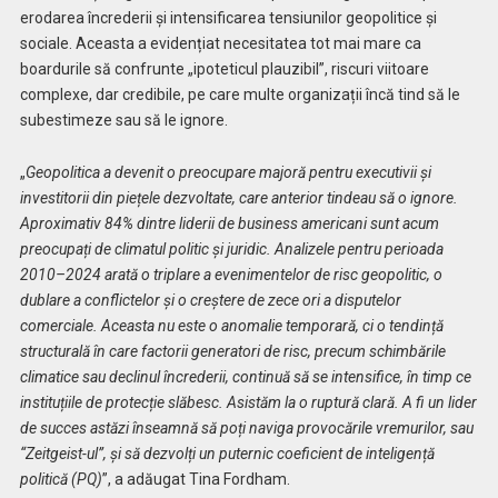
erodarea încrederii și intensificarea tensiunilor geopolitice și
sociale. Aceasta a evidențiat necesitatea tot mai mare ca
boardurile să confrunte „ipoteticul plauzibil”, riscuri viitoare
complexe, dar credibile, pe care multe organizații încă tind să le
subestimeze sau să le ignore.
„
Geopolitica a devenit o preocupare majoră pentru executivii și
investitorii din piețele dezvoltate, care anterior tindeau să o ignore.
Aproximativ 84% dintre liderii de business americani sunt acum
preocupați de climatul politic și juridic. Analizele pentru perioada
2010–2024 arată o triplare a evenimentelor de risc geopolitic, o
dublare a conflictelor și o creștere de zece ori a disputelor
comerciale. Aceasta nu este o anomalie temporară, ci o tendință
structurală în care factorii generatori de risc, precum schimbările
climatice sau declinul încrederii, continuă să se intensifice, în timp ce
instituțiile de protecție slăbesc. Asistăm la o ruptură clară. A fi un lider
de succes astăzi înseamnă să poți naviga provocările vremurilor, sau
“Zeitgeist-ul”, și să dezvolți un puternic coeficient de inteligență
politică (PQ)
”, a adăugat Tina Fordham.