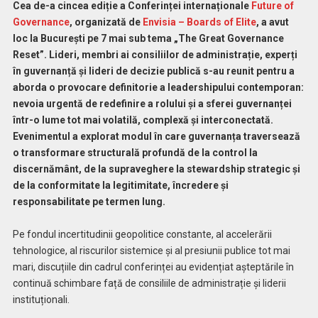
Cea de-a cincea ediție a Conferinței internaționale
Future of
Governance
, organizată de
Envisia – Boards of Elite
, a avut
loc la București pe 7 mai sub tema „The Great Governance
Reset”. Lideri, membri ai consiliilor de administrație, experți
în guvernanță și lideri de decizie publică s-au reunit pentru a
aborda o provocare definitorie a leadershipului contemporan:
nevoia urgentă de redefinire a rolului și a sferei guvernanței
într-o lume tot mai volatilă, complexă și interconectată.
Evenimentul a explorat modul în care guvernanța traversează
o transformare structurală profundă de la control la
discernământ, de la supraveghere la stewardship strategic și
de la conformitate la legitimitate, încredere și
responsabilitate pe termen lung.
Pe fondul incertitudinii geopolitice constante, al accelerării
tehnologice, al riscurilor sistemice și al presiunii publice tot mai
mari, discuțiile din cadrul conferinței au evidențiat așteptările în
continuă schimbare față de consiliile de administrație și liderii
instituționali.