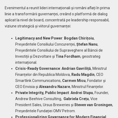
Evenimentul a reunit lideri internaționali și români aflați în prima
linie a transformării guvernanței, creând o platformă de dialog
aplicat la nivel de board, concentrată pe leadership responsabil,
viziune strategică și viitorul guvernanței:
Legitimacy and New Power
:
Bogdan Chirițoiu
,
Președintele Consiliului Concurenței,
Ștefan Nanu
,
Președintele Consiliului de Supraveghere al Băncii de
Investiții și Dezvoltare și
Tina Fordham
, geostrateg
internațional.
Crisis-Ready Governance
:
Andrian Gavriliță
, Ministrul
Finanțelor din Republica Moldova,
Radu Magdin
, CEO
Smartlink Communications,
Carmen Micu
, Fondator și
CEO Envisia și
Alexandru Nazare
, Ministrul Finanțelor.
Private Integrity, Public Impact
:
Andrei Stupu
, Founder,
Andrew Beehive Consulting,
Gabriela Crețu
, Vice
President Sales, Ursus Breweries și
Steven van Groningen
,
Președintele Fundației OMV Petrom.
Professionalizing Governance for Modern Financial