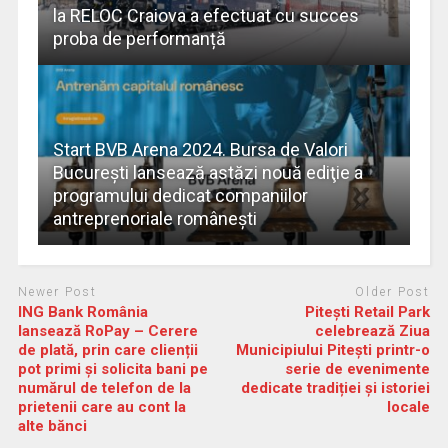
la RELOC Craiova a efectuat cu succes
proba de performanță
Start BVB Arena 2024. Bursa de Valori
Bucureşti lansează astăzi nouă ediţie a
programului dedicat companiilor
antreprenoriale româneşti
Newer Post
Older Post
ING Bank România
Pitești Retail Park
lansează RoPay – Cerere
celebrează Ziua
de plată, prin care clienții
Municipiului Pitești printr-o
pot primi și solicita bani pe
serie de evenimente
numărul de telefon de la
dedicate tradiției și istoriei
prietenii care au cont la
locale
alte bănci