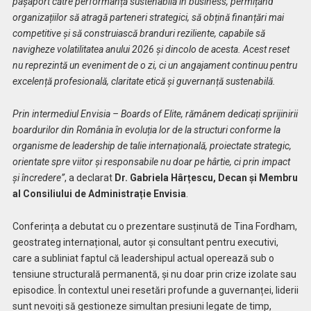
pașaport către performanță sustenabilă în business, permițând
organizațiilor să atragă parteneri strategici, să obțină finanțări mai
competitive și să construiască branduri reziliente, capabile să
navigheze volatilitatea anului 2026 și dincolo de acesta. Acest reset
nu reprezintă un eveniment de o zi, ci un angajament continuu pentru
excelență profesională, claritate etică și guvernanță sustenabilă.
Prin intermediul Envisia – Boards of Elite, rămânem dedicați sprijinirii
boardurilor din România în evoluția lor de la structuri conforme la
organisme de leadership de talie internațională, proiectate strategic,
orientate spre viitor și responsabile nu doar pe hârtie, ci prin impact
și încredere”
, a declarat
Dr. Gabriela Hârțescu, Decan și Membru
al Consiliului de Administrație Envisia
.
Conferința a debutat cu o prezentare susținută de Tina Fordham,
geostrateg internațional, autor și consultant pentru executivi,
care a subliniat faptul că leadershipul actual operează sub o
tensiune structurală permanentă, și nu doar prin crize izolate sau
episodice. În contextul unei resetări profunde a guvernanței, liderii
sunt nevoiți să gestioneze simultan presiuni legate de timp,