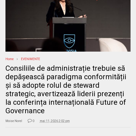
Home
EVENIMENTE
Consiliile de administrație trebuie să
depășească paradigma conformității
și să adopte rolul de steward
strategic, avertizează liderii prezenți
la conferința internațională Future of
Governance
Moise Norel
0
mai 11, 2026 2:02 pm