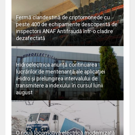
Fermă clandestină de criptomonede cu
peste 400 de echipamente descoperită de
inspectorii ANAF Antifraudă într-o cladire
dezafectată
Hidroelectrica anunță continuarea
lucrărilor de mentenanță ale aplicației
iHidro și prelungirea intervalului de
transmitere a indexului în cursul lunii
august
O nouă locomotivă electrică modernizată