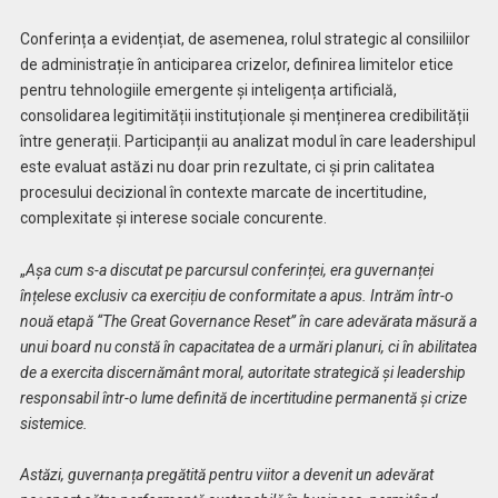
Conferința a evidențiat, de asemenea, rolul strategic al consiliilor
de administrație în anticiparea crizelor, definirea limitelor etice
pentru tehnologiile emergente și inteligența artificială,
consolidarea legitimității instituționale și menținerea credibilității
între generații. Participanții au analizat modul în care leadershipul
este evaluat astăzi nu doar prin rezultate, ci și prin calitatea
procesului decizional în contexte marcate de incertitudine,
complexitate și interese sociale concurente.
„
Așa cum s-a discutat pe parcursul conferinței, era guvernanței
înțelese exclusiv ca exercițiu de conformitate a apus. Intrăm într-o
nouă etapă “The Great Governance Reset” în care adevărata măsură a
unui board nu constă în capacitatea de a urmări planuri, ci în abilitatea
de a exercita discernământ moral, autoritate strategică și leadership
responsabil într-o lume definită de incertitudine permanentă și crize
sistemice.
Astăzi, guvernanța pregătită pentru viitor a devenit un adevărat