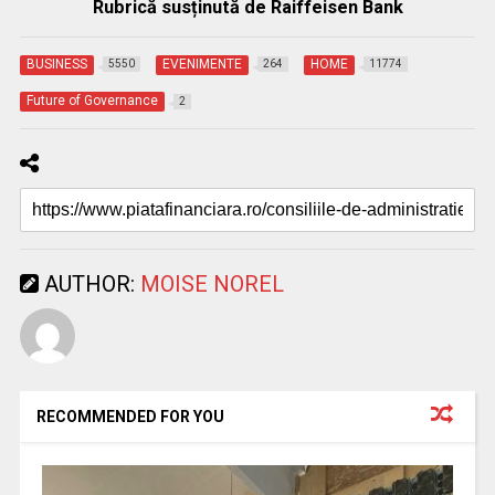
Rubrică susținută de Raiffeisen Bank
BUSINESS
EVENIMENTE
HOME
5550
264
11774
Future of Governance
2
AUTHOR:
MOISE NOREL
RECOMMENDED FOR YOU