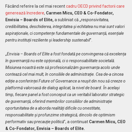
Făcând referire la cel mai recent
cadru OECD privind factorii care
generează încredere
,
Carmen Micu,
CEO & Co-Fondator,
Envisia – Boards of Elite,
a subliniat că „
responsivitatea,
credibilitatea, deschiderea, integritatea și echitatea nu mai sunt valori
aspiraționale, ci competențe fundamentale de guvernanță, esențiale
pentru instituții reziliente și leadership sustenabil
”.
„
Envisia – Boards of Elite a fost fondată pe convingerea că excelența
în guvernanță nu este opțională, ci o responsabilitate societală.
Misiunea noastră este să profesionalizăm guvernanța acolo unde
contează cel mai mult, în consiliile de administrație. Cea de-a cincea
ediție a conferinței Future of Governance a reușit din nou să creeze o
platformă valoroasă de dialog aplicat, la nivel de board. În același
timp, fiecare panel a fost conceput ca un veritabil laborator strategic
de guvernanță, oferind membrilor consiliilor de administrație
oportunitatea de a aborda realități dificile cu onestitate,
responsabilitate și profunzime strategică, dincolo de optimism
performativ sau precauție politică
”, a continuat
Carmen Micu, CEO
& Co-Fondator, Envisia – Boards of Elite.