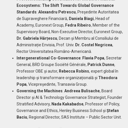
Ecosystems: The Shift Towards Global Governance
Standards
:
Alexandru Petrescu
, Președinte Autoritatea
de Supraveghere Financiară,
Daniela Biagi
, Head of
Academy, Euronext Group,
Fedra Ribeiro
, Member of the
Supervisory Board, Non-Executive Director, Euronext Group,
Dr. Gabriela Hârțescu
, Decan și Membru al Consiliului de
Administrație Envisia, Prof. Univ.
Dr. Costel Negricea
,
Rector Universitatea Româno-Americană.
Intergenerational Co-Governance
:
Flavia Popa
, Secretar
General, BRD Groupe Société Générale,
Patrick Dunne
,
Professor OBE și autor,
Rebecca Robins
, expert global în
leadership și transformare organizațională și
Theodora
Popa
, Vicepreședinte, Transavia Group.
Governing the Machines
:
Andreea Bulisache
, Board
Director și AI & Technology Governance Strategist, Founder
Stratified Advisory,
Nada Kakabadse
, Professor of Policy,
Governance and Ethics, Henley Business School și
Ștefan
Baciu
, Regional Director, SAS Institute – Public Sector Unit.