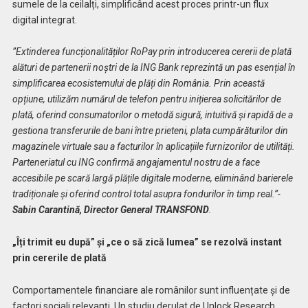
sumele de la ceilalți, simplificând acest proces printr-un flux
digital integrat.
”Extinderea funcționalităților RoPay prin introducerea cererii de plată
alături de partenerii noștri de la ING Bank reprezintă un pas esențial în
simplificarea ecosistemului de plăți din România. Prin această
opțiune, utilizăm numărul de telefon pentru inițierea solicitărilor de
plată, oferind consumatorilor o metodă sigură, intuitivă și rapidă de a
gestiona transferurile de bani între prieteni, plata cumpărăturilor din
magazinele virtuale sau a facturilor în aplicațiile furnizorilor de utilități.
Parteneriatul cu ING confirmă angajamentul nostru de a face
accesibile pe scară largă plățile digitale moderne, eliminând barierele
tradiționale și oferind control total asupra fondurilor în timp real.”-
Sabin Carantină, Director General TRANSFOND
.
„Îți trimit eu după” și „ce o să zică lumea” se rezolvă instant
prin cererile de plată
Comportamentele financiare ale românilor sunt influențate și de
factori sociali relevanți. Un studiu derulat de Unlock Research