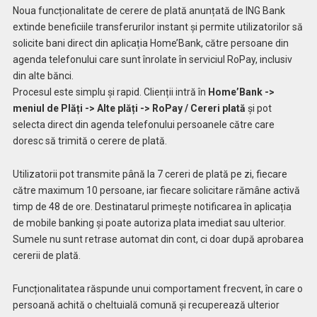
Noua funcționalitate de cerere de plată anunțată de ING Bank
extinde beneficiile transferurilor instant și permite utilizatorilor să
solicite bani direct din aplicația Home’Bank, către persoane din
agenda telefonului care sunt înrolate în serviciul RoPay, inclusiv
din alte bănci.
Procesul este simplu și rapid. Clienții intră în
Home’Bank ->
meniul de Plăți -> Alte plăți -> RoPay / Cereri plată
și pot
selecta direct din agenda telefonului persoanele către care
doresc să trimită o cerere de plată.
Utilizatorii pot transmite până la 7 cereri de plată pe zi, fiecare
către maximum 10 persoane, iar fiecare solicitare rămâne activă
timp de 48 de ore. Destinatarul primește notificarea în aplicația
de mobile banking și poate autoriza plata imediat sau ulterior.
Sumele nu sunt retrase automat din cont, ci doar după aprobarea
cererii de plată.
Funcționalitatea răspunde unui comportament frecvent, în care o
persoană achită o cheltuială comună și recuperează ulterior