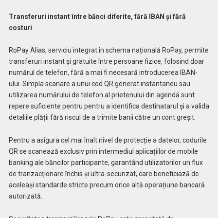
Transferuri instant între bănci diferite, fără IBAN și fără
costuri
RoPay Alias, serviciu integrat în schema națională RoPay, permite
transferuri instant și gratuite între persoane fizice, folosind doar
numărul de telefon, fără a mai fi necesară introducerea IBAN-
ului. Simpla scanare a unui cod QR generat instantaneu sau
utilizarea numărului de telefon al prietenului din agendă sunt
repere suficiente pentru pentru a identifica destinatarul și a valida
detaliile plății fără riscul de a trimite banii către un cont greșit.
Pentru a asigura cel mai înalt nivel de protecție a datelor, codurile
QR se scanează exclusiv prin intermediul aplicațiilor de mobile
banking ale băncilor participante, garantând utilizatorilor un flux
de tranzacționare închis și ultra-securizat, care beneficiază de
aceleași standarde stricte precum orice altă operațiune bancară
autorizată.