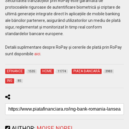
Securitatea tranzacțiilor prin RoPay este garantată de
protocoalele riguroase de autentificare biometrică și criptare de
ultimă generație integrate direct în aplicațiile de mobile banking
ale băncilor partenere, asigurând utilizatorilor un mediu de plată
sigur, reglementat și monitorizat în timp real conform
standardelor bancare europene.
Detalii suplimentare despre RoPay și cererile de plată prin RoPay
sunt disponibile
aici
.
EFINANCE
HOME
PIAŢA BANCARĂ
1535
11774
3983
ING
85
AUTHOR:
MOISE NOREL