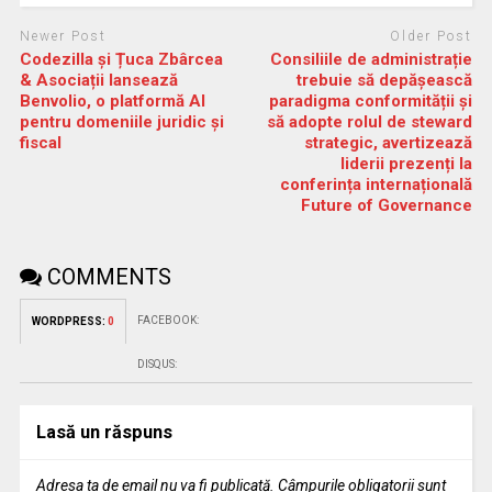
Newer Post
Older Post
Codezilla și Țuca Zbârcea
Consiliile de administrație
& Asociații lansează
trebuie să depășească
Benvolio, o platformă AI
paradigma conformității și
pentru domeniile juridic și
să adopte rolul de steward
fiscal
strategic, avertizează
liderii prezenți la
conferința internațională
Future of Governance
COMMENTS
FACEBOOK:
WORDPRESS:
0
DISQUS:
Lasă un răspuns
Adresa ta de email nu va fi publicată.
Câmpurile obligatorii sunt