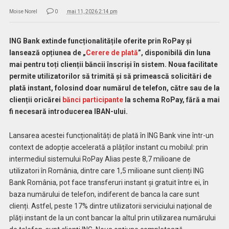
Moise Norel
0
mai 11, 2026 2:14 pm
ING Bank extinde funcționalitățile oferite prin RoPay și
lansează opțiunea de „
Cerere de plată
”, disponibilă din luna
mai pentru toți clienții băncii înscriși în sistem. Noua facilitate
permite utilizatorilor să trimită și să primească solicitări de
plată instant, folosind doar numărul de telefon, către sau de la
clienții oricărei
bănci participante
la schema RoPay, fără a mai
fi necesară introducerea IBAN-ului.
Lansarea acestei funcționalități de plată în ING Bank vine într-un
context de adopție accelerată a plăților instant cu mobilul: prin
intermediul sistemului RoPay Alias peste 8,7 milioane de
utilizatori în România, dintre care 1,5 milioane sunt clienți ING
Bank România, pot face transferuri instant și gratuit între ei, în
baza numărului de telefon, indiferent de banca la care sunt
clienți. Astfel, peste 17% dintre utilizatorii serviciului național de
plăți instant de la un cont bancar la altul prin utilizarea numărului