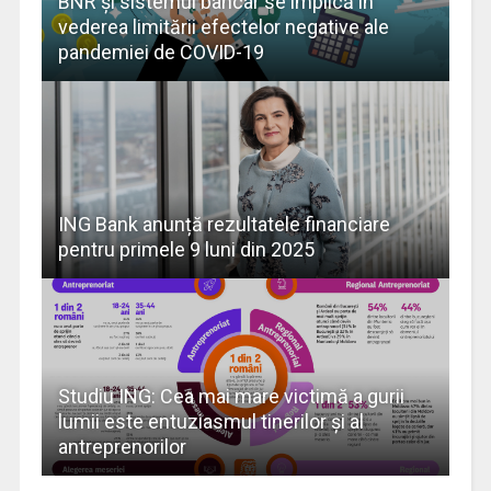
BNR și sistemul bancar se implică în
vederea limitării efectelor negative ale
pandemiei de COVID-19
ING Bank anunță rezultatele financiare
pentru primele 9 luni din 2025
Studiu ING: Cea mai mare victimă a gurii
lumii este entuziasmul tinerilor și al
antreprenorilor