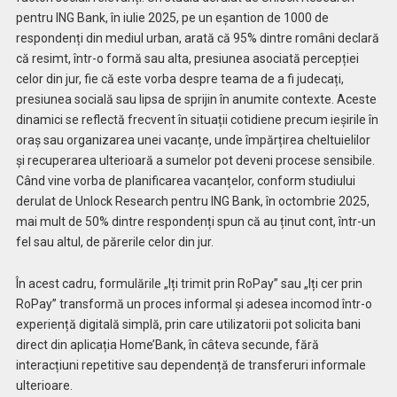
pentru ING Bank, în iulie 2025, pe un eșantion de 1000 de
respondenți din mediul urban, arată că 95% dintre români declară
că resimt, într-o formă sau alta, presiunea asociată percepției
celor din jur, fie că este vorba despre teama de a fi judecați,
presiunea socială sau lipsa de sprijin în anumite contexte. Aceste
dinamici se reflectă frecvent în situații cotidiene precum ieșirile în
oraș sau organizarea unei vacanțe, unde împărțirea cheltuielilor
și recuperarea ulterioară a sumelor pot deveni procese sensibile.
Când vine vorba de planificarea vacanțelor, conform studiului
derulat de Unlock Research pentru ING Bank, în octombrie 2025,
mai mult de 50% dintre respondenți spun că au ținut cont, într-un
fel sau altul, de părerile celor din jur.
În acest cadru, formulările „Iți trimit prin RoPay” sau „Iți cer prin
RoPay” transformă un proces informal și adesea incomod într-o
experiență digitală simplă, prin care utilizatorii pot solicita bani
direct din aplicația Home’Bank, în câteva secunde, fără
interacțiuni repetitive sau dependență de transferuri informale
ulterioare.