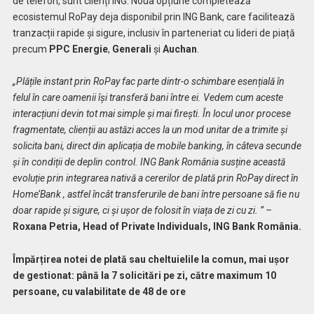
de telefon, sunt clienți ING. Noua opțiune completează
ecosistemul RoPay deja disponibil prin ING Bank, care facilitează
tranzacții rapide și sigure, inclusiv în parteneriat cu lideri de piață
precum
PPC Energie
,
Generali
și
Auchan
.
„Plățile instant prin RoPay fac parte dintr-o schimbare esențială în
felul în care oamenii își transferă bani între ei. Vedem cum aceste
interacțiuni devin tot mai simple și mai firești. În locul unor procese
fragmentate, clienții au astăzi acces la un mod unitar de a trimite și
solicita bani, direct din aplicația de mobile banking, în câteva secunde
și în condiții de deplin control. ING Bank România susține această
evoluție prin integrarea nativă a cererilor de plată prin RoPay direct în
Home’Bank , astfel încât transferurile de bani între persoane să fie nu
doar rapide și sigure, ci și ușor de folosit în viața de zi cu zi. ” –
Roxana Petria, Head of Private Individuals,
ING Bank România.
Împărțirea notei de plată sau cheltuielile la comun, mai ușor
de gestionat: până la 7 solicitări pe zi, către maximum 10
persoane, cu valabilitate de 48 de ore