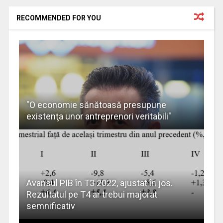
RECOMMENDED FOR YOU
"O economie sănătoasă presupune
existenţa unor antreprenori veritabili"
Avansul PIB în T3 2022, ajustat în jos.
Rezultatul pe T4 ar trebui majorat
semnificativ