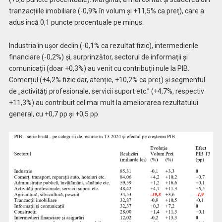
tranzacțiile imobiliare (-0,9% în volum și +11,5% ca preț), care a
adus încă 0,1 puncte procentuale pe minus.
Industria în ușor declin (-0,1% ca rezultat fizic), intermedierile
financiare (-0,2%) și, surprinzător, sectorul de informații și
comunicații (doar +0,3%) au venit cu contribuții nule la PIB.
Comerțul (+4,2% fizic dar, atenție, +10,2% ca preț) și segmentul
de „activități profesionale, servicii suport etc.” (+4,7%, respectiv
+11,3%) au contribuit cel mai mult la ameliorarea rezultatului
general, cu +0,7 pp și +0,5 pp.