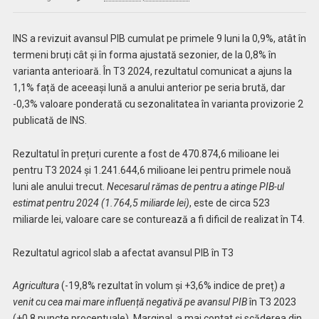
INS a revizuit avansul PIB cumulat pe primele 9 luni la 0,9%, atât în
termeni bruți cât și în forma ajustată sezonier, de la 0,8% în
varianta anterioară. În T3 2024, rezultatul comunicat a ajuns la
1,1% față de aceeași lună a anului anterior pe seria brută, dar
-0,3% valoare ponderată cu sezonalitatea în varianta provizorie 2
publicată de INS.
Rezultatul în prețuri curente a fost de 470.874,6 milioane lei
pentru T3 2024 și 1.241.644,6 milioane lei pentru primele nouă
luni ale anului trecut.
Necesarul rămas de pentru a atinge PIB-ul
estimat pentru 2024 (1.764,5 miliarde lei)
, este de circa 523
miliarde lei, valoare care se conturează a fi dificil de realizat în T4.
Rezultatul agricol slab a afectat avansul PIB în T3
Agricultura
(-19,8% rezultat în volum și +3,6% indice de preț)
a
venit cu cea mai mare influență negativă pe avansul PIB
în T3 2023
(+0,8 puncte procentuale). Marginal, a mai contat și scăderea din