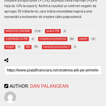
creștere a importurilor (+1,3%), la prețuri ceva mai mari (+3,4%
față de +3% la export). Astfel a rezultat un sold net negativ de
aproape 30 miliarde lei, care indică
necesitatea majoră a unei
reorientări a motoarelor de creștere către piața externă.
MACROECONOMIE
avans PIB
1114
3
contribuţie la PIB
creştere economică
export
2
82
14
import
INS
varianta provizorie 2
9
79
5
AUTHOR:
DAN PALANGEAN