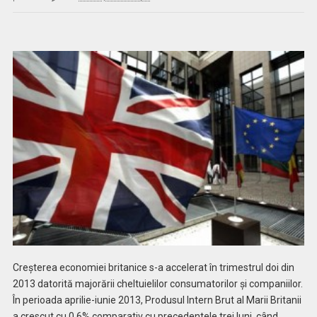
Creşterea economiei britanice s-a accelerat în trimestrul doi din
2013 datorită majorării cheltuielilor consumatorilor şi companiilor.
În perioada aprilie-iunie 2013, Produsul Intern Brut al Marii Britanii
a crescut cu 0,6% comparativ cu precedentele trei luni, când