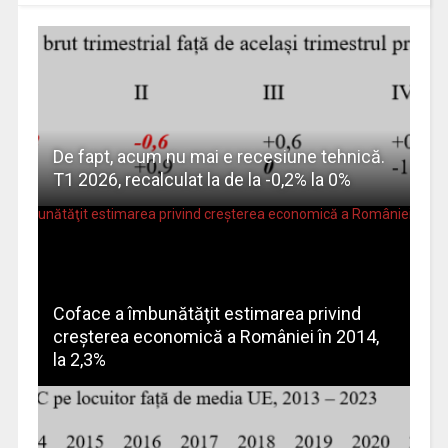
De fapt, acum nu mai e recesiune tehnică.
T1 2026, recalculat la de la -0,2% la 0%
Coface a îmbunătăţit estimarea privind
creşterea economică a României în 2014,
la 2,3%