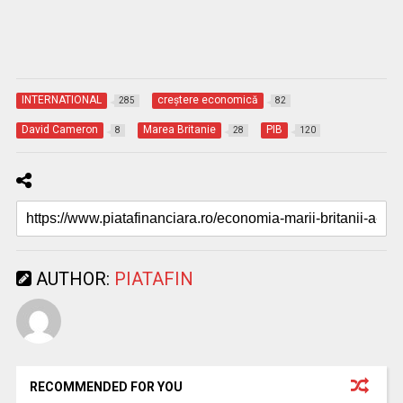
INTERNATIONAL
creştere economică
285
82
David Cameron
Marea Britanie
PIB
8
28
120
AUTHOR:
PIATAFIN
RECOMMENDED FOR YOU