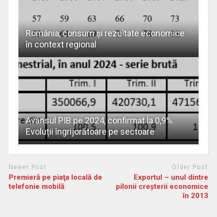
România, consum și rezultate economice
în context regional
Avansul PIB pe 2024, confirmat la 0,9%.
Evoluții îngrijorătoare pe sectoare
Newer Post
Older Post
Premieră pe piaţa locală de
Exportul – unul dintre
telefonie mobilă
pilonii creşterii economice
în 2013