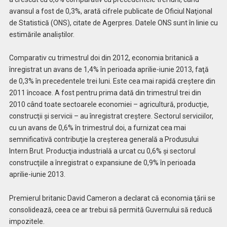
avansul a fost de 0,3%, arată cifrele publicate de Oficiul Naţional
de Statistică (ONS), citate de Agerpres. Datele ONS sunt în linie cu
estimările analiştilor.
Comparativ cu trimestrul doi din 2012, economia britanică a
înregistrat un avans de 1,4% în perioada aprilie-iunie 2013, faţă
de 0,3% în precedentele trei luni. Este cea mai rapidă creştere din
2011 încoace. A fost pentru prima dată din trimestrul trei din
2010 când toate sectoarele economiei – agricultură, producţie,
construcţii şi servicii – au înregistrat creştere. Sectorul serviciilor,
cu un avans de 0,6% în trimestrul doi, a furnizat cea mai
semnificativă contribuţie la creşterea generală a Produsului
Intern Brut. Producţia industrială a urcat cu 0,6% şi sectorul
construcţiile a înregistrat o expansiune de 0,9% în perioada
aprilie-iunie 2013.
Premierul britanic David Cameron a declarat că economia ţării se
consolidează, ceea ce ar trebui să permită Guvernului să reducă
impozitele.