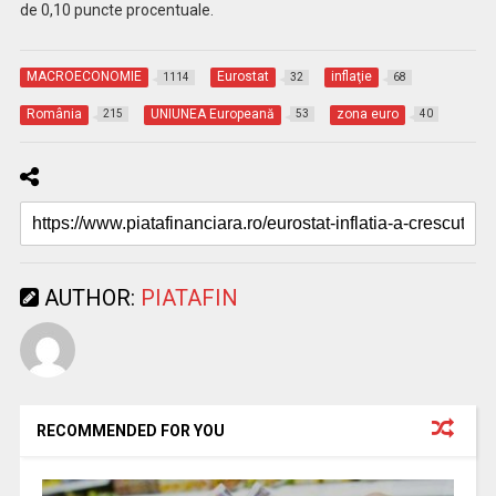
de
0,10 puncte procentuale.
MACROECONOMIE
Eurostat
inflaţie
1114
32
68
România
UNIUNEA Europeană
zona euro
215
53
40
AUTHOR:
PIATAFIN
RECOMMENDED FOR YOU