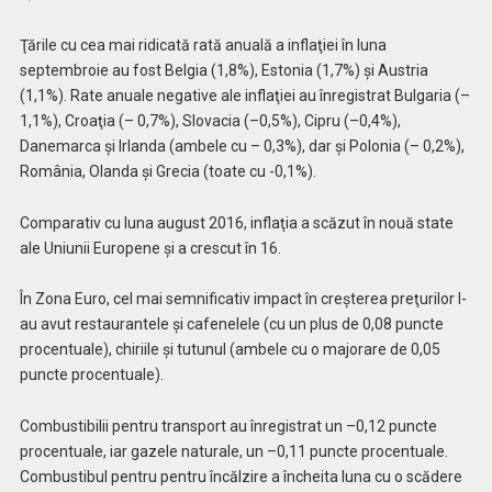
Ţ
ările cu cea mai ridicată rată anuală a
inflaţiei
în luna
septembroie
au fost Belgia (1,8%), Estonia (1,7%)
ş
i Austria
(1,1%).
R
ate anuale negative ale
inflaţiei
au
înregistrat
Bulgaria (
–
1,1%),
Croaţia
(
–
0,7%), Slovacia (
–
0,5%), Cipru (
–
0,4%),
Danemarca
ş
i Irlanda (ambele
cu –
0,3%),
dar şi
Polonia (
–
0,2%),
România, Olanda
şi
Grecia (toate
cu -0,1
%).
Comparativ cu luna august 2016,
inflaţia
a scăzut în nouă state
ale Uniunii Europene şi
a crescut în 16.
În
Z
ona
E
uro, cel mai semnificativ impact în
creşterea
preţurilor
l-
au avut restaurantele
ş
i cafenelele (cu
un plus de
0,08 puncte
procentuale), chiriile
ş
i tutunul (ambele cu o
majorare
de 0,05
puncte procentuale).
C
ombustibilii pentru transport
au înregistrat un –
0,12 puncte
procentuale,
iar
gazele naturale,
un –
0,11 puncte procentuale.
Combustibul pentru
pentru încălzire
a încheita luna cu o scădere