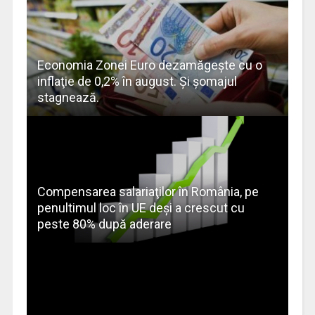
Economia Zonei Euro dezamăgeşte cu o
inflaţie de 0,2% în august. Şi şomajul
stagnează.
Compensarea salariaţilor în România, pe
penultimul loc în UE deşi a crescut cu
peste 80% după aderare