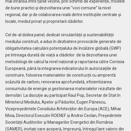
mai strânsă între țările vecine, prin schimb de experiențe, modele
de bune practici și dezvoltarea unei “voci comune” la nivel
regional, dar și de colaborarea reală dintre instituțiile centrale și
locale, mediul privat și proprietarii clădirilor.
Cel de-al doilea panel, dedicat circularității și sustenabilității
mediului construit, a adus în dezbatere provocările generate de
obligativitatea calculării potențialului de încălzire globală (GWP)
pe întreaga durată de viață a clădirilor: de la dezvoltarea unei
metodologii de calcul la nivel național și raportarea către Comisia
Europeană, până la integrarea indicatorului în autorizațiile de
construire, folosirea materialelor de construcții cu amprentă
scăzută de carbon, renovarea aprofundată, eficientizarea
consumului de energie și gestionarea materialelor rezultate din
demolări. La discuție au participat Raul Pop, Secretar de Stat în
Ministerul Mediului, Apelor și Pădurilor, Eugen Pănescu,
Vicepreședintele Consiliului Arhitecților din Europa (ACE), Mihai
Moia, Directorul Executiv ROENEF și Andrei Ceclan, Președintele
Societății Auditorilor și Managerilor Energetici din România
(SAMER), invitați care acoperă, împreună, întregul lanț valoric din