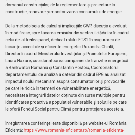
domeniul construcțiilor, de la reglementare și proiectare la
construcție, renovare și monitorizarea consumului de energie.
De la metodologia de calcul și implicațiile GWP, discuția a evoluat,
în mod firesc, spre taxarea emisiilor din sectorul clădirilor în cadrul
celui de-al treilea panel, dedicat rolului ETS2 în asigurarea de
locuințe accesibile și eficiente energetic. Ruxandra Chirilă,
Director în cadrul Ministerului Investițiilor și Proiectelor Europene,
Laura Nazare, coordonatoarea campaniei de tranziție energetică
a Bankwatch România și Constantin Postoiu, Coordonatorul
departamentului de analiză a datelor din cadrul EPG au analizat
impactul noului mecanism asupra consumatorilor și provocările
pe care le ridică în termeni de vulnerabilitate energetică,
necesitatea integrării datelor obținute din surse multiple pentru
identificarea proactivă a populației vulnerabile și soluțiile pe care
le oferă Fondul Social pentru Climă pentru protejarea acesteia.
Înregistrarea conferinței este disponibilă pe website-ul România
Eficientă:
https://www.romania-eficienta.ro/romania-eficienta-