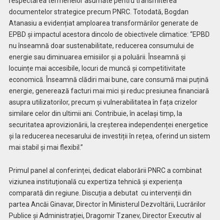
respectarea termenelor asumate pentru transmiterea
documentelor strategice precum PNRC. Totodată, Bogdan
Atanasiu a evidențiat amploarea transformărilor generate de
EPBD și impactul acestora dincolo de obiectivele climatice: “EPBD
nu înseamnă doar sustenabilitate, reducerea consumului de
energie sau diminuarea emisiilor și a poluării. Înseamnă și
locuințe mai accesibile, locuri de muncă și competitivitate
economică. Înseamnă clădiri mai bune, care consumă mai puțină
energie, generează facturi mai mici și reduc presiunea financiară
asupra utilizatorilor, precum și vulnerabilitatea în fața crizelor
similare celor din ultimii ani. Contribuie, în același timp, la
securitatea aprovizionării, la creșterea independenței energetice
și la reducerea necesarului de investiții în rețea, oferind un sistem
mai stabil și mai flexibil.”
Primul panel al conferinței, dedicat elaborării PNRC a combinat
viziunea instituțională cu expertiza tehnică și experiența
comparată din regiune. Discuția a debutat cu intervenții din
partea Ancăi Ginavar, Director în Ministerul Dezvoltării, Lucrărilor
Publice și Administrației, Dragomir Tzanev, Director Executiv al