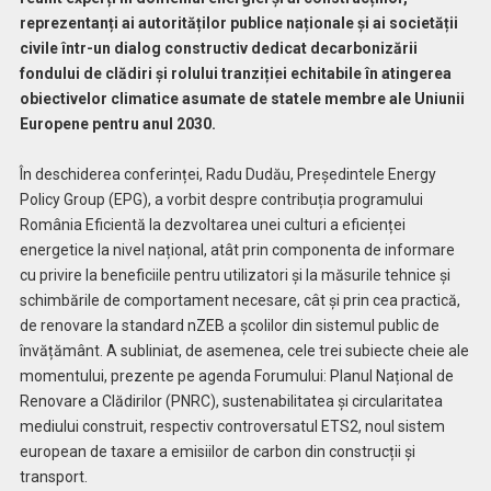
reprezentanți ai autorităților publice naționale și ai societății
civile într-un dialog constructiv dedicat decarbonizării
fondului de clădiri și rolului tranziției echitabile în atingerea
obiectivelor climatice asumate de statele membre ale Uniunii
Europene pentru anul 2030.
În deschiderea conferinței, Radu Dudău, Președintele Energy
Policy Group (EPG), a vorbit despre contribuția programului
România Eficientă la dezvoltarea unei culturi a eficienței
energetice la nivel național, atât prin componenta de informare
cu privire la beneficiile pentru utilizatori și la măsurile tehnice și
schimbările de comportament necesare, cât și prin cea practică,
de renovare la standard nZEB a școlilor din sistemul public de
învățământ. A subliniat, de asemenea, cele trei subiecte cheie ale
momentului, prezente pe agenda Forumului: Planul Național de
Renovare a Clădirilor (PNRC), sustenabilitatea și circularitatea
mediului construit, respectiv controversatul ETS2, noul sistem
european de taxare a emisiilor de carbon din construcții și
transport.