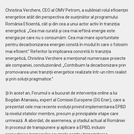
Christina Verchere, CEO al OMV Petrom, a subliniat rolul eficienței
energetice atât din perspectiva de susținător al programului
România Eficientă, cât și din cea a unui actor activ în tranziția
energetică: „Cea mai curată și cea mai ieftină energie este
energia pe care nu o consumăm. Cea mai mare oportunitate
pentru decarbonizarea energiei constă în modul în care o folosim
mai eficient.” Referitor la implicarea concretă în tranziția
energetică, Christina Verchere a menționat numeroase proiecte
ale companiei, concluzionând: „Contribuim la decarbonizare prin
promovarea unei tranziții energetice realizate într-un ritm realist
și prin soluții pragmatice.”
Și în acest an, Forumul s-a bucurat de intervenția online a lui
Bogdan Atanasiu, expert al Comisiei Europene (DG Ener), care a
prezentat cele mai recente evoluții privind implementarea EPBD
la nivelul statelor membre, precum și principalele etape care
urmează. A abordat, de asemenea, și stadiul actual al României
în procesul de transpunere și aplicare a EPBD, inclusiv