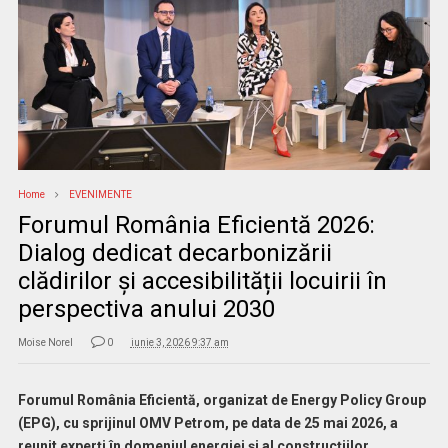
Home
EVENIMENTE
Forumul România Eficientă 2026:
Dialog dedicat decarbonizării
clădirilor și accesibilității locuirii în
perspectiva anului 2030
Moise Norel
0
iunie 3, 2026 9:37 am
Forumul România Eficientă, organizat de Energy Policy Group
(EPG), cu sprijinul OMV Petrom, pe data de 25 mai 2026, a
reunit experți în domeniul energiei și al construcțiilor,