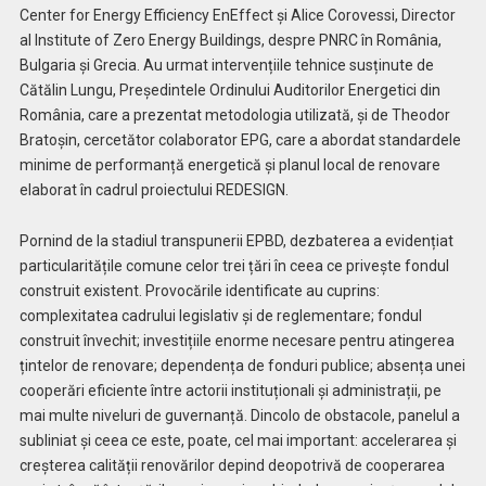
Center for Energy Efficiency EnEffect și Alice Corovessi, Director
al Institute of Zero Energy Buildings, despre PNRC în România,
Bulgaria și Grecia. Au urmat intervențiile tehnice susținute de
Cătălin Lungu, Președintele Ordinului Auditorilor Energetici din
România, care a prezentat metodologia utilizată, și de Theodor
Bratoșin, cercetător colaborator EPG, care a abordat standardele
minime de performanță energetică și planul local de renovare
elaborat în cadrul proiectului REDESIGN.
Pornind de la stadiul transpunerii EPBD, dezbaterea a evidențiat
particularitățile comune celor trei țări în ceea ce privește fondul
construit existent. Provocările identificate au cuprins:
complexitatea cadrului legislativ și de reglementare; fondul
construit învechit; investițiile enorme necesare pentru atingerea
țintelor de renovare; dependența de fonduri publice; absența unei
cooperări eficiente între actorii instituționali și administrații, pe
mai multe niveluri de guvernanță. Dincolo de obstacole, panelul a
subliniat și ceea ce este, poate, cel mai important: accelerarea și
creșterea calității renovărilor depind deopotrivă de cooperarea