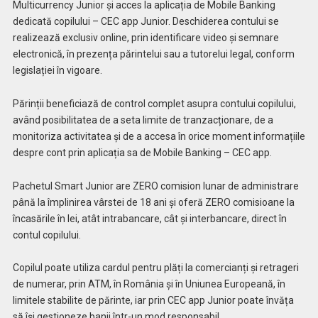
Multicurrency Junior și acces la aplicația de Mobile Banking
dedicată copilului – CEC app Junior. Deschiderea contului se
realizează exclusiv online, prin identificare video și semnare
electronică, în prezența părintelui sau a tutorelui legal, conform
legislației în vigoare.
Părinții beneficiază de control complet asupra contului copilului,
având posibilitatea de a seta limite de tranzacționare, de a
monitoriza activitatea și de a accesa în orice moment informațiile
despre cont prin aplicația sa de Mobile Banking – CEC app.
Pachetul Smart Junior are ZERO comision lunar de administrare
până la împlinirea vârstei de 18 ani și oferă ZERO comisioane la
încasările în lei, atât intrabancare, cât și interbancare, direct în
contul copilului.
Copilul poate utiliza cardul pentru plăți la comercianți și retrageri
de numerar, prin ATM, în România și în Uniunea Europeană, în
limitele stabilite de părinte, iar prin CEC app Junior poate învăța
să își gestioneze banii într-un mod responsabil.