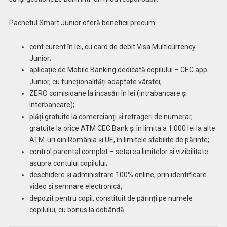
Pachetul Smart Junior oferă beneficii precum:
cont curent în lei, cu card de debit Visa Multicurrency
Junior;
aplicație de Mobile Banking dedicată copilului – CEC app
Junior, cu funcționalități adaptate vârstei;
ZERO comisioane la încasări în lei (intrabancare și
interbancare);
plăți gratuite la comercianți și retrageri de numerar,
gratuite la orice ATM CEC Bank și în limita a 1.000 lei la alte
ATM-uri din România și UE, în limitele stabilite de părinte;
control parental complet – setarea limitelor și vizibilitate
asupra contului copilului;
deschidere și administrare 100% online, prin identificare
video și semnare electronică;
depozit pentru copii, constituit de părinți pe numele
copilului, cu bonus la dobândă.