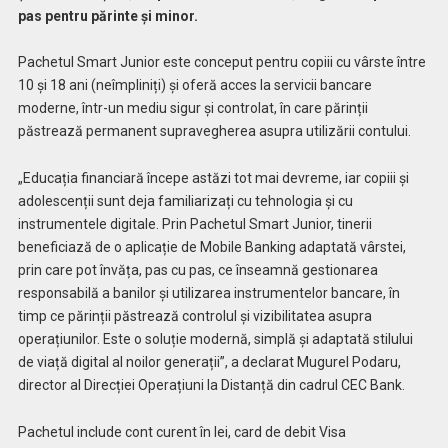
pas pentru părinte și minor.
Pachetul Smart Junior este conceput pentru copiii cu vârste între
10 și 18 ani (neîmpliniți) și oferă acces la servicii bancare
moderne, într-un mediu sigur și controlat, în care părinții
păstrează permanent supravegherea asupra utilizării contului.
„Educația financiară începe astăzi tot mai devreme, iar copiii și
adolescenții sunt deja familiarizați cu tehnologia și cu
instrumentele digitale. Prin Pachetul Smart Junior, tinerii
beneficiază de o aplicație de Mobile Banking adaptată vârstei,
prin care pot învăța, pas cu pas, ce înseamnă gestionarea
responsabilă a banilor și utilizarea instrumentelor bancare, în
timp ce părinții păstrează controlul și vizibilitatea asupra
operațiunilor. Este o soluție modernă, simplă și adaptată stilului
de viață digital al noilor generații”, a declarat Mugurel Podaru,
director al Direcției Operațiuni la Distanță din cadrul CEC Bank.
Pachetul include cont curent în lei, card de debit Visa