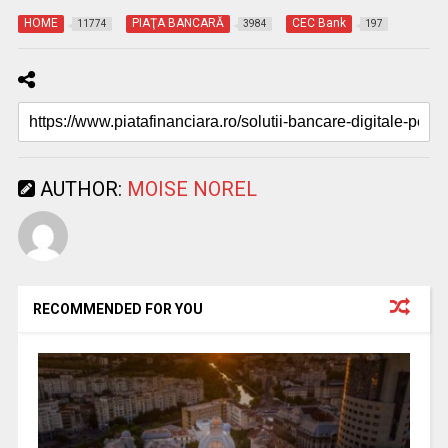
HOME
PIAŢA BANCARĂ
CEC Bank
11774
3984
197
AUTHOR:
MOISE NOREL
RECOMMENDED FOR YOU