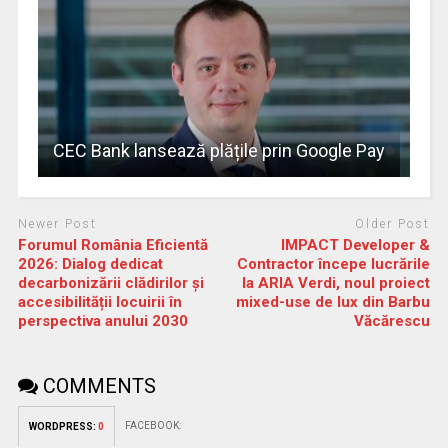
CEC Bank lansează plățile prin Google Pay
Newer Post
Older Post
Forumul România Eficientă
IMPACT Developer &
2026: Dialog dedicat
Contractor începe lucrările
decarbonizării clădirilor și
la ARIA Verdi, noul proiect
accesibilității locuirii în
mixed-use de lux din Barbu
perspectiva anului 2030
Văcărescu
COMMENTS
FACEBOOK:
WORDPRESS:
0