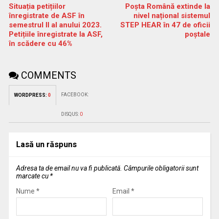
Situația petițiilor
Poșta Română extinde la
înregistrate de ASF în
nivel național sistemul
semestrul II al anului 2023.
STEP HEAR în 47 de oficii
Petițiile înregistrate la ASF,
poștale
în scădere cu 46%
COMMENTS
FACEBOOK:
WORDPRESS:
0
DISQUS:
0
Lasă un răspuns
Adresa ta de email nu va fi publicată.
Câmpurile obligatorii sunt
marcate cu
*
Nume
*
Email
*