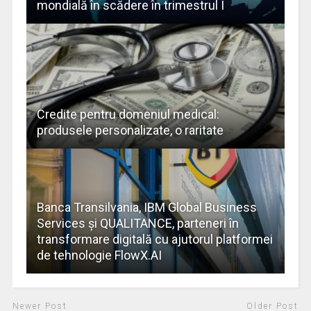
mondială în scădere în trimestrul I
Credite pentru domeniul medical:
produsele personalizate, o raritate
Banca Transilvania, IBM Global Business
Services şi QUALITANCE, parteneri în
transformare digitală cu ajutorul platformei
de tehnologie FlowX.AI
Newer Post
Older Post