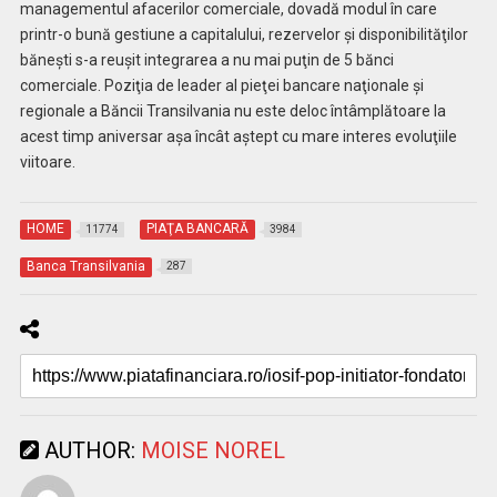
managementul afacerilor comerciale, dovadă modul în care
printr-o bună gestiune a capitalului, rezervelor şi disponibilităţilor
băneşti s-a reuşit integrarea a nu mai puţin de 5 bănci
comerciale. Poziţia de leader al pieţei bancare naţionale şi
regionale a Băncii Transilvania nu este deloc întâmplătoare la
acest timp aniversar aşa încât aştept cu mare interes evoluţiile
viitoare.
HOME
PIAŢA BANCARĂ
11774
3984
Banca Transilvania
287
AUTHOR:
MOISE NOREL