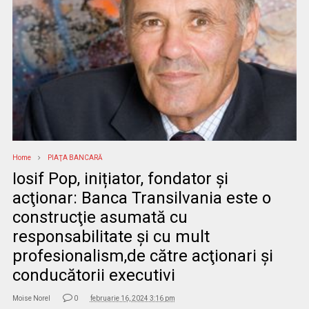
Home
PIAŢA BANCARĂ
Iosif Pop, inițiator, fondator şi
acţionar: Banca Transilvania este o
construcţie asumată cu
responsabilitate şi cu mult
profesionalism,de către acţionari şi
conducătorii executivi
Moise Norel
0
februarie 16, 2024 3:16 pm