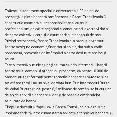
Trăiesc un sentiment special la aniversarea a 30 de ani de
prezenţă în piaţa bancară românească a Băncii Transilvania.O
construcţie asumată cu responsabilitate şi cu mult
profesionalism,de către acţionari şi conducătorii executivi dar şi
de către colectivul care şi-a asumat riscuri nebănuit de mari.
Privind retrospectiv, Banca Transilvania s-a născut în vremuri
foarte nesigure economic,financiar şi politic, dar sub o zodie
norocoasă, prevestită de întâmplări a căror desluşire are loc şi
acum.
Este o imensă bucurie să poţi asuma că prin intermediul băncii
foarte mulţi oameni şi afaceri au prosperat, că peste 10.000 de
oameni au fost formaţi pentru practici bancare sănătoase şi că
tot atâtea familii au un nivel de viaţă bun. Prin intermediul Bursei
de Valori Bucureşti alţi peste 8,2 milioane de români se bucură an
de an de serviciile bancare şi dar şi de roadele dividendelor
asigurate de bancă.
Timpul a dovedit şi faptul că la Banca Transilvania s-a reuşit o
îmbinare fericită între cunoaşterea aplicată a tehnicilor bancare şi