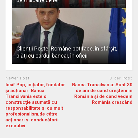
de milioane de lei
Clienţii Poştei Române pot face, în sfârșit,
plăţi cu cardul bancar, în oficii
Newer Post
Older Post
Iosif Pop, inițiator, fondator
Banca Transilvania: Sunt 30
şi acţionar: Banca
de ani de când creștem în
Transilvania este o
România și de când vedem
construcţie asumată cu
România crescând
responsabilitate şi cu mult
profesionalism,de către
acţionari şi conducătorii
executivi