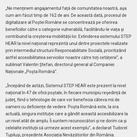
„Ne menținem angajamentul față de comunitatea noastră, așa
cum am făcut timp de 162 de ani. De această dată, procesul de
digitalizare al Poștei Române se concentrează pe oferirea
beneficiilor către o categorie vulnerabilă, facilitându-le viața și
contribuind la creșterea mobilității lor. Extinderea sistemului STEP
HEAR la nivel național reprezintă unul dintre proiectele realizate
prin intermediul structurii Responsabilitate Socială, prioritizând
astfel accesibilitatea serviciilor noastre către toți cetățenii”, a
subliniat Valentin Ștefan, directorul general al Companiei
Naționale „Poșta Română”.
,,Începând de astăzi, Sistemul STEP HEAR este prezent la nivel
național în 47 de oficii poștale, în fiecare municipiu reședință de
județ, fiind o tehnologie de care vor benefecia câteva mii de
oameni cu deficiențe de vedere. Poșta Română este, la ora
actuală, singura instituție care a gândit această accesibilizare la
un nivel atât de amplu. Îi suntem recunoscători și ne dorim ca și
celelalte instituții să urmeze acest exemplu”, a declarat Tudorel
Tupiluşi, președinte Asociația Nevăzătorilor din România.