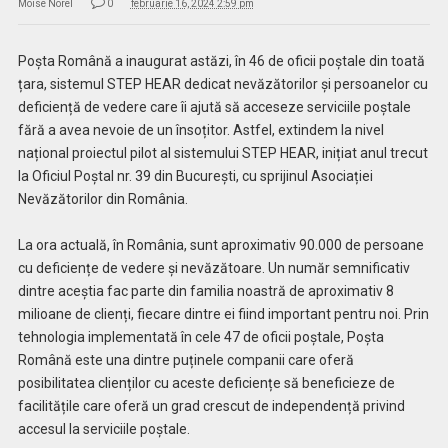
Moise Norel
0
februarie 16, 2024 2:59 pm
Poșta Română a inaugurat astăzi, în 46 de oficii poștale din toată
țara, sistemul STEP HEAR dedicat nevăzătorilor și persoanelor cu
deficiență de vedere care îi ajută să acceseze serviciile poștale
fără a avea nevoie de un însoțitor. Astfel, extindem la nivel
național proiectul pilot al sistemului STEP HEAR, inițiat anul trecut
la Oficiul Poștal nr. 39 din București, cu sprijinul Asociației
Nevăzătorilor din România.
La ora actuală, în România, sunt aproximativ 90.000 de persoane
cu deficiențe de vedere și nevăzătoare. Un număr semnificativ
dintre aceștia fac parte din familia noastră de aproximativ 8
milioane de clienți, fiecare dintre ei fiind important pentru noi. Prin
tehnologia implementată în cele 47 de oficii poștale, Poșta
Română este una dintre puținele companii care oferă
posibilitatea clienților cu aceste deficiențe să beneficieze de
facilitățile care oferă un grad crescut de independență privind
accesul la serviciile poștale.