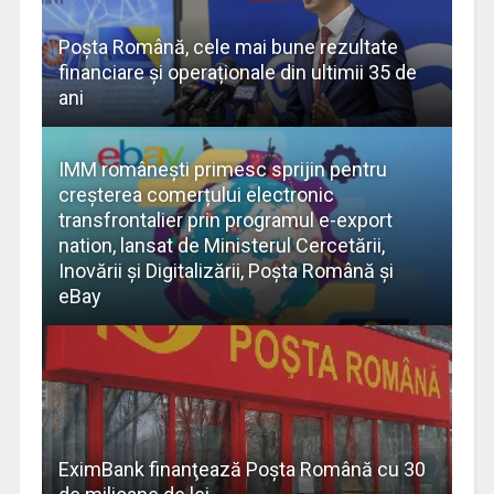
Poșta Română, cele mai bune rezultate
financiare și operaționale din ultimii 35 de
ani
IMM românești primesc sprijin pentru
creșterea comerțului electronic
transfrontalier prin programul e-export
nation, lansat de Ministerul Cercetării,
Inovării și Digitalizării, Poșta Română și
eBay
EximBank finanţează Poşta Română cu 30