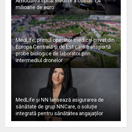
Al nouălea spital Medlife a costat 1,4
milioane de euro
MedLife, primul operator medical privat din
Europa Centrală și de Est care transportă
probe biologice de laborator prin
intermediul dronelor
MedLife și NN lansează asigurarea de
sănătate de grup NNCare, o soluție
integrată pentru sănătatea angajaților