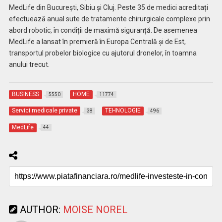
MedLife din București, Sibiu și Cluj. Peste 35 de medici acreditați
efectuează anual sute de tratamente chirurgicale complexe prin
abord robotic, în condiții de maximă siguranță. De asemenea
MedLife a lansat în premieră în Europa Centrală și de Est,
transportul probelor biologice cu ajutorul dronelor, în toamna
anului trecut.
BUSINESS
HOME
5550
11774
Servici medicale private
TEHNOLOGIE
38
496
MedLife
44
AUTHOR:
MOISE NOREL