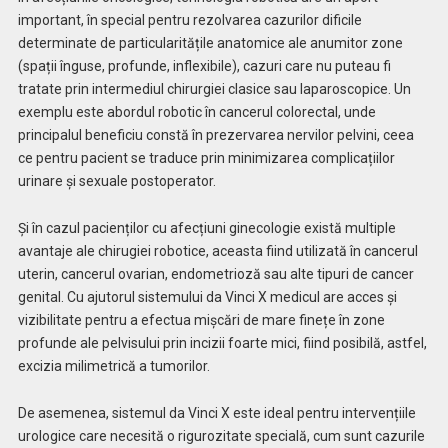
important, în special pentru rezolvarea cazurilor dificile
determinate de particularitățile anatomice ale anumitor zone
(spații înguse, profunde, inflexibile), cazuri care nu puteau fi
tratate prin intermediul chirurgiei clasice sau laparoscopice. Un
exemplu este abordul robotic în cancerul colorectal, unde
principalul beneficiu constă în prezervarea nervilor pelvini, ceea
ce pentru pacient se traduce prin minimizarea complicațiilor
urinare și sexuale postoperator.
Și în cazul pacienților cu afecțiuni ginecologie există multiple
avantaje ale chirugiei robotice, aceasta fiind utilizată în cancerul
uterin, cancerul ovarian, endometrioză sau alte tipuri de cancer
genital. Cu ajutorul sistemului da Vinci X medicul are acces și
vizibilitate pentru a efectua mișcări de mare finețe în zone
profunde ale pelvisului prin incizii foarte mici, fiind posibilă, astfel,
excizia milimetrică a tumorilor.
De asemenea, sistemul da Vinci X este ideal pentru intervențiile
urologice care necesită o rigurozitate specială, cum sunt cazurile