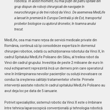
robotică. În acest moment, nu mai puțin de patru spitale din
grup dispun de roboți chirurgicali de navigație în
neurochirurgie și de trei roboți da Vinci. De asemenea MedLife
a lansat în premieră în Europa Centrală și de Est, transportul
probelor biologice cu ajutorul dronelor, în toamna anului
trecut.
MedLife, cea mai mare rețea de servicii medicale private din
România,
continuă să își consolideze expertiza în domeniul
chirurgiei robotice, odată cu achiziționarea robotului da Vinci X, în
cadrul Spitalului MedLife Polisano din Sibiu, al treilea robot da
Vinci din cadrul grupului. Investiția de peste 2 milioane de euro în
noul echipament reprezintă încă un demers prin care operatorul
vine în întâmpinarea nevoilor pacienților cu soluții inovatoare ce
conduc la creșterea calității tratamentelor oferite. Primele
intervenții asistate robotic în cadrul spitalului MedLife Polisano au
avut deja loc pe data de 5 ianuarie.
Potrivit specialiștilor, sistemul robotic da Vinci X este o îmbinare
între tehnica laparoscopică convențională și tehnologia robotică