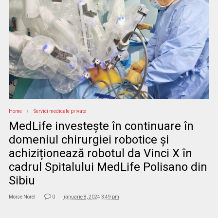
Home
Servici medicale private
MedLife investește în continuare în
domeniul chirurgiei robotice și
achiziționează robotul da Vinci X în
cadrul Spitalului MedLife Polisano din
Sibiu
Moise Norel
0
ianuarie 8, 2024 3:49 pm