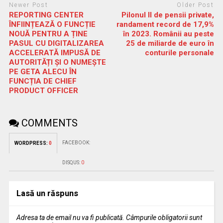
Newer Post
Older Post
REPORTING CENTER
Pilonul II de pensii private,
ÎNFIINȚEAZĂ O FUNCȚIE
randament record de 17,9%
NOUĂ PENTRU A ȚINE
în 2023. Românii au peste
PASUL CU DIGITALIZAREA
25 de miliarde de euro în
ACCELERATĂ IMPUSĂ DE
conturile personale
AUTORITĂȚI ȘI O NUMEȘTE
PE GETA ALECU ÎN
FUNCȚIA DE CHIEF
PRODUCT OFFICER
COMMENTS
FACEBOOK:
WORDPRESS:
0
DISQUS:
0
Lasă un răspuns
Adresa ta de email nu va fi publicată.
Câmpurile obligatorii sunt