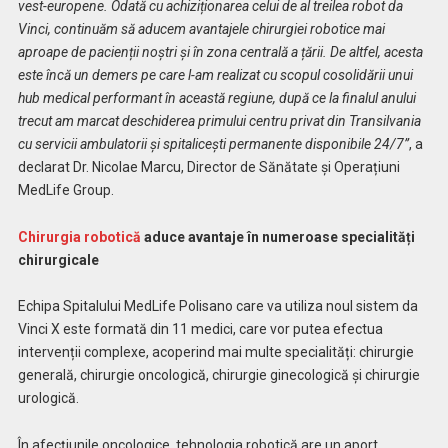
vest-europene. Odată cu achiziționarea celui de al treilea robot da
Vinci, continuăm să aducem avantajele chirurgiei robotice mai
aproape de pacienții noștri și în zona centrală a țării. De altfel, acesta
este încă un demers pe care l-am realizat cu scopul cosolidării unui
hub medical performant în această regiune, după ce la finalul anului
trecut am marcat deschiderea primului centru privat din Transilvania
cu servicii ambulatorii și spitalicești permanente disponibile 24/7”
, a
declarat Dr. Nicolae Marcu, Director de Sănătate și Operațiuni
MedLife Group.
Chirurgia robotică
aduce avantaje în numeroase specialități
chirurgicale
Echipa Spitalului MedLife Polisano care va utiliza noul sistem da
Vinci X este formată din 11 medici, care vor putea efectua
intervenții complexe, acoperind mai multe specialități: chirurgie
generală, chirurgie oncologică, chirurgie ginecologică și chirurgie
urologică.
În afecțiunile oncologice, tehnologia robotică are un aport