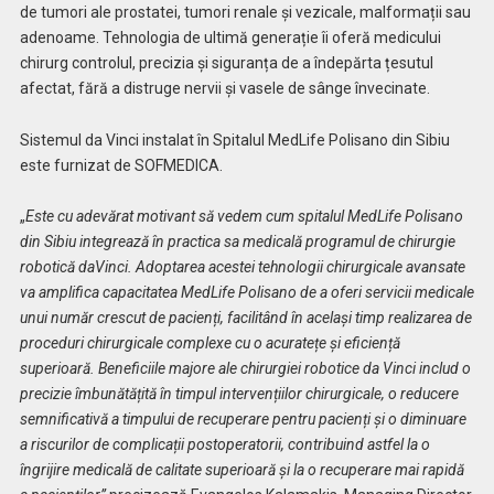
de tumori ale prostatei, tumori renale și vezicale, malformații sau
adenoame. Tehnologia de ultimă generație îi oferă medicului
chirurg controlul, precizia și siguranța de a îndepărta țesutul
afectat, fără a distruge nervii și vasele de sânge învecinate.
Sistemul da Vinci instalat în Spitalul MedLife Polisano din Sibiu
este furnizat de SOFMEDICA.
„
Este cu adevărat motivant să vedem cum spitalul MedLife Polisano
din Sibiu integrează în practica sa medicală programul de chirurgie
robotică daVinci. Adoptarea acestei tehnologii chirurgicale avansate
va amplifica capacitatea MedLife Polisano de a oferi servicii medicale
unui număr crescut de pacienți, facilitând în același timp realizarea de
proceduri chirurgicale complexe cu o acuratețe și eficiență
superioară. Beneficiile majore ale chirurgiei robotice da Vinci includ o
precizie îmbunătățită în timpul intervențiilor chirurgicale, o reducere
semnificativă a timpului de recuperare pentru pacienți și o diminuare
a riscurilor de complicații postoperatorii, contribuind astfel la o
îngrijire medicală de calitate superioară și la o recuperare mai rapidă