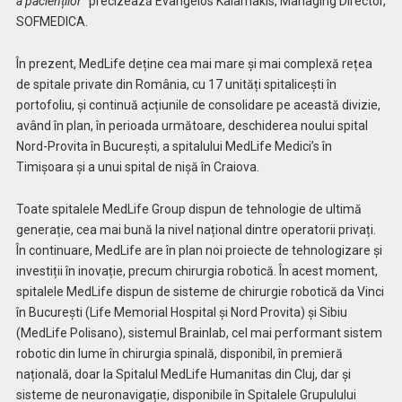
a pacienților”
precizează Evangelos Kalamakis, Managing Director,
SOFMEDICA.
În prezent, MedLife deține cea mai mare și mai complexă rețea
de spitale private din România, cu 17 unități spitalicești în
portofoliu, și continuă acțiunile de consolidare pe această divizie,
având în plan, în perioada următoare, deschiderea noului spital
Nord-Provita în București, a spitalului MedLife Medici’s în
Timișoara și a unui spital de nișă în Craiova.
Toate spitalele MedLife Group dispun de tehnologie de ultimă
generație, cea mai bună la nivel național dintre operatorii privați.
În continuare, MedLife are în plan noi proiecte de tehnologizare și
investiții în inovație, precum chirurgia robotică. În acest moment,
spitalele MedLife dispun de sisteme de chirurgie robotică da Vinci
în București (Life Memorial Hospital și Nord Provita) și Sibiu
(MedLife Polisano), sistemul Brainlab, cel mai performant sistem
robotic din lume în chirurgia spinală, disponibil, în premieră
națională, doar la Spitalul MedLife Humanitas din Cluj, dar și
sisteme de neuronavigație, disponibile în Spitalele Grupulului