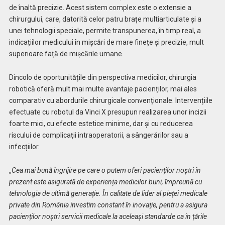
de înaltă precizie. Acest sistem complex este o extensie a
chirurgului, care, datorită celor
patru brațe multiarticulate și
a
unei tehnologii speciale, permite transpunerea, în timp real, a
indicațiilor medicului în mișcări de mare finețe și precizie, mult
superioare față de mișcările umane.
Dincolo de oportunitățile din perspectiva medicilor, chirurgia
robotică oferă mult mai multe avantaje pacienților, mai ales
comparativ cu abordurile chirurgicale convenționale. Intervențiile
efectuate cu robotul da Vinci X presupun realizarea unor incizii
foarte mici, cu efecte estetice minime, dar și cu reducerea
riscului de complicații intraoperatorii, a sângerărilor sau a
infecțiilor.
„
Cea mai bună îngrijire pe care o putem oferi pacienților noștri în
prezent este asigurată de experiența medicilor buni, împreună cu
tehnologia de ultimă generație. În calitate de lider al pieței medicale
private din România investim constant în inovație, pentru a asigura
pacienților noștri servicii medicale la aceleași standarde ca în țările