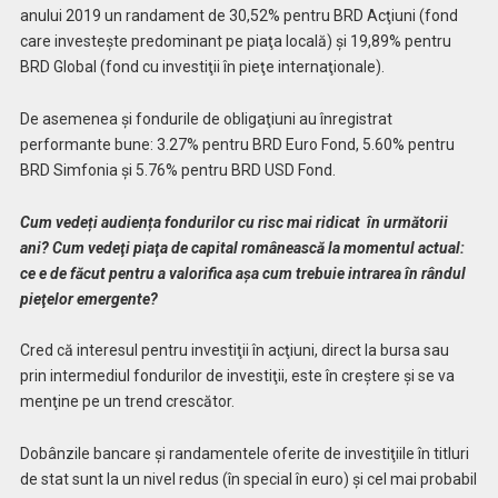
anului 2019 un randament de 30,52% pentru BRD Acţiuni (fond
care investeşte predominant pe piaţa locală) şi 19,89% pentru
BRD Global (fond cu investiţii în pieţe internaţionale).
De asemenea şi fondurile de obligaţiuni au înregistrat
performante bune: 3.27% pentru BRD Euro Fond, 5.60% pentru
BRD Simfonia şi 5.76% pentru BRD USD Fond.
Cum vedeți audiența fondurilor cu risc mai ridicat în următorii
ani? Cum vedeţi piaţa de capital românească la momentul actual:
ce e de făcut pentru a valorifica așa cum trebuie intrarea în rândul
pieţelor emergente?
Cred că interesul pentru investiţii în acţiuni, direct la bursa sau
prin intermediul fondurilor de investiţii, este în creştere şi se va
menţine pe un trend crescător.
Dobânzile bancare şi randamentele oferite de investiţiile în titluri
de stat sunt la un nivel redus (în special în euro) şi cel mai probabil