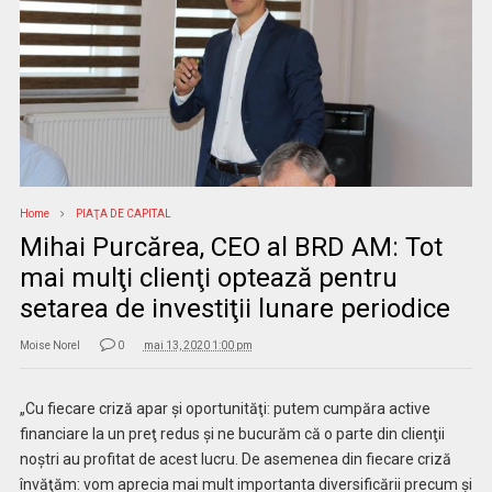
Home
PIAŢA DE CAPITAL
Mihai Purcărea, CEO al BRD AM: Tot
mai mulţi clienţi optează pentru
setarea de investiţii lunare periodice
Moise Norel
0
mai 13, 2020 1:00 pm
„Cu fiecare criză apar şi oportunităţi: putem cumpăra active
financiare la un preţ redus şi ne bucurăm că o parte din clienţii
noştri au profitat de acest lucru. De asemenea din fiecare criză
învăţăm: vom aprecia mai mult importanta diversificării precum şi