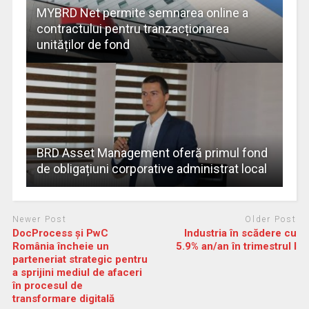
MYBRD Net permite semnarea online a
contractului pentru tranzacționarea
unităților de fond
BRD Asset Management oferă primul fond
de obligațiuni corporative administrat local
Newer Post
Older Post
DocProcess și PwC
Industria în scădere cu
România încheie un
5.9% an/an în trimestrul I
parteneriat strategic pentru
a sprijini mediul de afaceri
în procesul de
transformare digitală