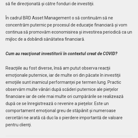
să fie direcţionată şi către fonduri de investiţii.
În cadrul BRD Asset Management o să continuăm să ne
concentrăm puternic pe procesul de educaţie financiară şi vom
continua să promovăm economisirea şi investirea periodică ca un
mijloc de a dobândi sănătatea financiară.
Cum au reacţionat investitorii în contextul creat de COVID?
Reacţiile au fost diverse, însă am putut observa reacţii
emoţionale puternice, iar de multe ori din păcate în investiţii
emoţiile sunt inamicul performanţei pe termen lung. Practic
observăm multe vânări după scăderi puternice ale pieţelor
financiare iar de cele mai multe ori cumpărările se realizează
după ce se înregistrează o revenire a pieţelor. Este un
comportament emoţional greu de stăpânit şi numeroase
cercetări ne arată că duc la o pierdere importantă de valoare
pentru clienţi.