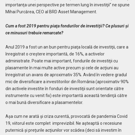
importanţa unei perspective pe termen lung în investiţii” ne spune
Mihai Purcărea, CEO al BRD Asset Management.
Cum a fost 2019 pentru piaţa fondurilor de investiţii? Ce plusuri şi
ce minusuri trebuie remarcate?
Anul 2019 a fost un an bun pentru piaţa locală de investiţii, care a
înregistrat o creştere importantă, de 16%, a activelor
administrate. Poate mai important, fondurile de investiţii cu
plasamente în mai multe active precum şi cele de acţiuni au
înregistrat un avans de aproximativ 35%. Având în vedere gradul
mic de diversificare a investitorilor din România (aproximativ 90%
din activele investite în fonduri de investiţii sunt orientate către
instrumente cu venit fix) este importantă această tendinţă către
o mai bună diversificare a plasamentelor.
Aşa cum ne arată şi criza curentă, provocată de pandemia Covid
19, viitorul este complet imprevizibil. Ne aşteaptă o recesiune
puternică şi preţurile acţiunilor vor scădea (deci să investim în