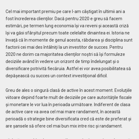
Cel mai important premiu pe care l-am câştigat în ultimii ani a
fost încrederea clienţilor. Dacă pentru 2020 e greu să facem
estimări, pe termen lung economia îşi va reveni şi această criză
îşi va găsi sfârşitul precum toate celelalte dinaintea ei. Istoria ne
învaţă că în momente de genul acesta, răbdarea şi disciplina sunt
factorii cei mai des întâlniţi la un investitor de succes. Pentru
2020 ne dorim ca majoritatea clienţilor noştri să îşi formuleze
deciziile având în vedere un orizont de timp îndelungat şi o
diversificare potrivită fiecăruia. Astfel ei vor avea posibilitatea să
depăşească cu succes un context investiţional dificil.
Greu de ales o singură clasă de active în acest moment. Evoluţiile
viitoare depind foarte mult de deciziile pe care autorităţile fiscale
și monetare le vor lua în perioada următoare. Indiferent de clasa
de active care va avea cel mai mare randament, în această
perioadă o strategie bine diversificata cred că este de preferat şi
are şansele să ofere cel mai bun mix intre risc şi randament.