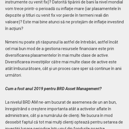
instrumente cu venit fix)? Datorită tipăririi de bani la nivel mondial
vom trece printr-o perioadă cu inflaţie mare (iar plasamentele în
depozite şi titluri cu venit fix vor pierde în termeni reali din
valoare)? Este mai bine atunci să ne protejăm de inflaţie investind
în acţiuni?
Nimeni nu poate şti răspunsul la astfel de întrebări, astfel încât
cel mai bun mod de a gestiona resursele financiare este prin
diversificarea plasamentelor în mai multe clase de active.
Diversificarea investiţiilor către mai multe clase de active este
atât îmbucurătoare, cât şi un proces care sper să continue în anii
următori.
Cum a fost anul 2019 pentru BRD Asset Management?
La nivelul BRD AM ne-am bucurat de asemenea de un an bun,
înregistrând o creştere importanta atât a activelor aflate în
administrare, cât şi a numărului de clienţi. Ne bucura în mod
deosebit faptul că tot mai mulţi clienţi optează pentru setarea de
investiţii lunare periodice într-unul din fondurile noastre.