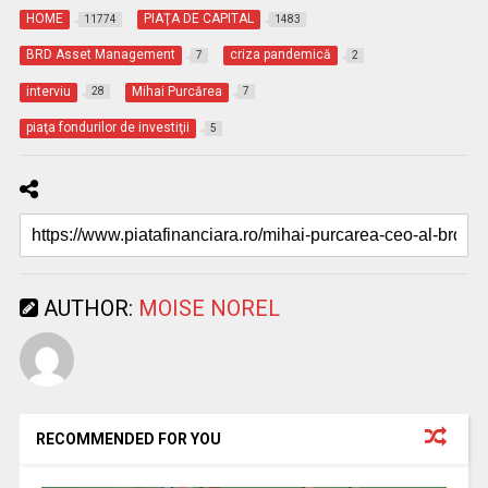
HOME
PIAŢA DE CAPITAL
11774
1483
BRD Asset Management
criza pandemică
7
2
interviu
Mihai Purcărea
28
7
piaţa fondurilor de investiţii
5
AUTHOR:
MOISE NOREL
RECOMMENDED FOR YOU