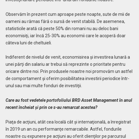
Observăm în prezent cum aproape peste noapte, sute de mii de
oameni au rămas fără o sursă de venit stabilă. De asemenea,
statisticile arată că peste 50% din romani nu au deloc bani
economisiţi, iar încă 25-30% au economii care le acoperă doar
câteva luni de cheltuieli.
Indiferent de nivelul de venit, economisirea şi investirea lunară a
unei părţi din salariu ar trebui să reprezinte o prioritate pentru
oricare dintre noi. Prin produsele noastre noi promovăm un astfel
de comportament şi oferim posibilitatea investirii periodice într-
unul sau mai multe fonduri de investiţii.
Care au fost vedetele portofoliului BRD Asset Management în anul
recent încheiat și prin ce s-au remarcat acestea?
Piaţa de acţiuni, atât cea locală cât şi internaţională, a înregistrat
în 2019 un an cu performanţe remarcabile. Astfel, fondurile
noastre cu expunere pe acţiuni au oferit clienţilor pe parcursul