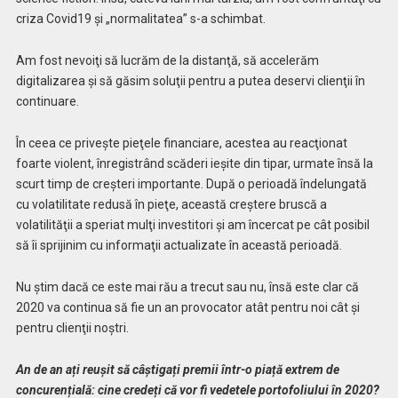
criza Covid19 şi „normalitatea” s-a schimbat.
Am fost nevoiţi să lucrăm de la distanţă, să accelerăm
digitalizarea şi să găsim soluţii pentru a putea deservi clienţii în
continuare.
În ceea ce priveşte pieţele financiare, acestea au reacţionat
foarte violent, înregistrând scăderi ieşite din tipar, urmate însă la
scurt timp de creşteri importante. După o perioadă îndelungată
cu volatilitate redusă în pieţe, această creştere bruscă a
volatilităţii a speriat mulţi investitori şi am încercat pe cât posibil
să îi sprijinim cu informaţii actualizate în această perioadă.
Nu ştim dacă ce este mai rău a trecut sau nu, însă este clar că
2020 va continua să fie un an provocator atât pentru noi cât şi
pentru clienţii noştri.
An de an ați reușit să câștigați premii într-o piață extrem de
concurențială: cine credeți că vor fi vedetele portofoliului în 2020?