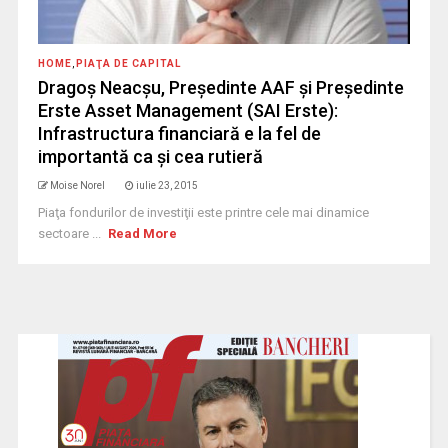
HOME
,
PIAŢA DE CAPITAL
Dragoş Neacşu, Preşedinte AAF şi Preşedinte
Erste Asset Management (SAI Erste):
Infrastructura financiară e la fel de
importantă ca şi cea rutieră
Moise Norel
iulie 23, 2015
Piaţa fondurilor de investiţii este printre cele mai dinamice
sectoare ...
Read More