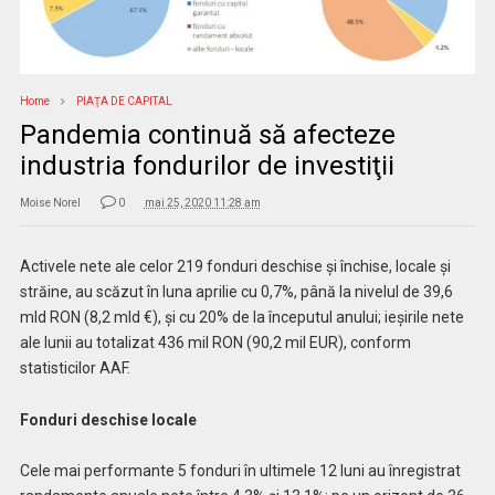
Home
PIAŢA DE CAPITAL
Pandemia continuă să afecteze
industria fondurilor de investiţii
Moise Norel
0
mai 25, 2020 11:28 am
Activele nete ale celor 219 fonduri deschise și închise, locale și
străine, au scăzut în luna aprilie cu 0,7%, până la nivelul de 39,6
mld RON (8,2 mld €), și cu 20% de la începutul anului; ieșirile nete
ale lunii au totalizat 436 mil RON (90,2 mil EUR), conform
statisticilor AAF.
Fonduri deschise locale
Cele mai performante 5 fonduri în ultimele 12 luni au înregistrat