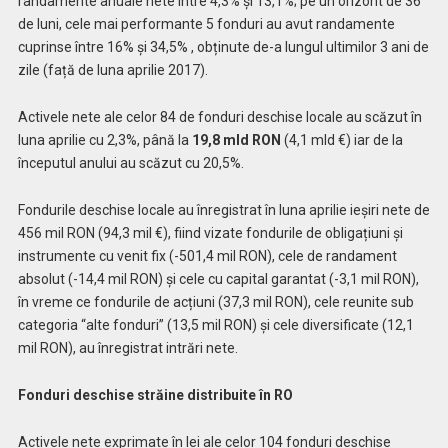
randamente anuale nete între 4,3% și 13,1%; pe un orizont de 36
de luni, cele mai performante 5 fonduri au avut randamente
cuprinse între 16% și 34,5% , obținute de-a lungul ultimilor 3 ani de
zile (față de luna aprilie 2017).
Activele nete ale celor 84 de fonduri deschise locale au scăzut în
luna aprilie cu 2,3%, până la
19,8 mld RON
(4,1 mld €) iar de la
începutul anului au scăzut cu 20,5%.
Fondurile deschise locale au înregistrat în luna aprilie ieșiri nete de
456 mil RON (94,3 mil €), fiind vizate fondurile de obligațiuni și
instrumente cu venit fix (-501,4 mil RON), cele de randament
absolut (-14,4 mil RON) și cele cu capital garantat (-3,1 mil RON),
în vreme ce fondurile de acțiuni (37,3 mil RON), cele reunite sub
categoria “alte fonduri” (13,5 mil RON) și cele diversificate (12,1
mil RON), au înregistrat intrări nete.
Fonduri deschise străine distribuite în RO
Activele nete exprimate în lei ale celor 104 fonduri deschise