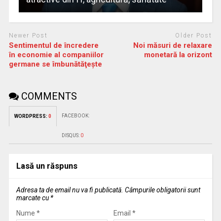
Newer Post
Older Post
Sentimentul de încredere
Noi măsuri de relaxare
în economie al companiilor
monetară la orizont
germane se îmbunătăţeşte
COMMENTS
FACEBOOK:
WORDPRESS:
0
DISQUS:
0
Lasă un răspuns
Adresa ta de email nu va fi publicată.
Câmpurile obligatorii sunt
marcate cu
*
Nume
*
Email
*