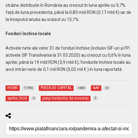
străine distribuite în România au crescut în luna aprilie cu 9,7%
față de luna precedenta, până la 0,83 mld RON (0,17 mld €) iar de
la începutul anului au scăzut cu 15,1%.
Fonduri închise locale
Activele nete ale celor 31 de fonduri închise (inclusiv SIF-uri și FP;
activele SIF Transilvania la 31.03.2020) au crescut cu 0,6% în luna
aprilie, până la 19 mld RON (3,9 mld €); fondurile închise locale au
avut intrări nete de 0,1 mil RON (0,02 mil € ) în luna raportată.
HOME
PIAŢA DE CAPITAL
AAF
11784
1484
61
aprilie 2020
piaţa fondurilor de investiţii
4
5