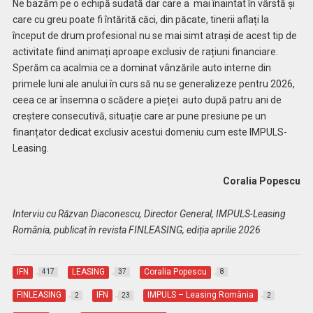
Ne bazăm pe o echipă sudată dar care a mai înaintat în vârstă și
care cu greu poate fi întărită căci, din păcate, tinerii aflați la
început de drum profesional nu se mai simt atrași de acest tip de
activitate fiind animați aproape exclusiv de rațiuni financiare.
Sperăm ca acalmia ce a dominat vânzările auto interne din
primele luni ale anului în curs să nu se generalizeze pentru 2026,
ceea ce ar însemna o scădere a pieței auto după patru ani de
creștere consecutivă, situație care ar pune presiune pe un
finanțator dedicat exclusiv acestui domeniu cum este IMPULS-
Leasing.
Coralia Popescu
Interviu cu Răzvan Diaconescu, Director General, IMPULS-Leasing
România, publicat în revista FINLEASING, ediția aprilie 2026
IFN
LEASING
Coralia Popescu
417
37
8
FINLEASING
IFN
IMPULS – Leasing România
2
23
2