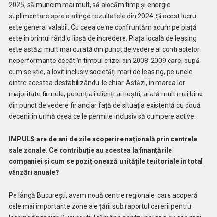
2025, să muncim mai mult, să alocăm timp și energie
suplimentare spre a atinge rezultatele din 2024. Și acest lucru
este general valabil. Cu ceea ce ne confruntăm acum pe piață
este în primul rând o lipsă de încredere. Piața locală de leasing
este astăzi mult mai curată din punct de vedere al contractelor
neperformante decât în timpul crizei din 2008-2009 care, după
cum se știe, a lovit inclusiv societăți mari de leasing, pe unele
dintre acestea destabilizându-le chiar. Astăzi, în marea lor
majoritate firmele, potențiali clienți ai noștri, arată mult mai bine
din punct de vedere financiar față de situația existentă cu două
decenii în urmă ceea ce le permite inclusiv să cumpere active.
IMPULS are de ani de zile acoperire națională prin centrele
sale zonale. Ce contribuție au acestea la finanțările
companiei și cum se poziționează unitățile teritoriale în total
vânzări anuale?
Pe lângă București, avem nouă centre regionale, care acoperă
cele mai importante zone ale țării sub raportul cererii pentru