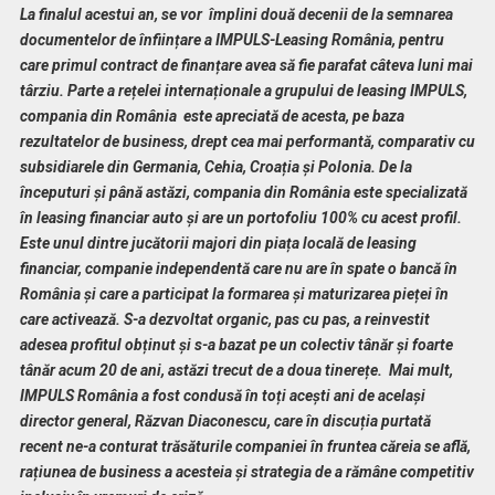
La finalul acestui an, se vor împlini două decenii de la semnarea
documentelor de înființare a IMPULS-Leasing România, pentru
care primul contract de finanțare avea să fie parafat câteva luni mai
târziu. Parte a rețelei internaționale a grupului de leasing IMPULS,
compania din România este apreciată de acesta, pe baza
rezultatelor de business, drept cea mai performantă, comparativ cu
subsidiarele din Germania, Cehia, Croația și Polonia. De la
începuturi și până astăzi, compania din România este specializată
în leasing financiar auto și are un portofoliu 100% cu acest profil.
Este unul dintre jucătorii majori din piața locală de leasing
financiar, companie independentă care nu are în spate o bancă în
România și care a participat la formarea și maturizarea pieței în
care activează. S-a dezvoltat organic, pas cu pas, a reinvestit
adesea profitul obținut și s-a bazat pe un colectiv tânăr și foarte
tânăr acum 20 de ani, astăzi trecut de a doua tinerețe. Mai mult,
IMPULS România a fost condusă în toți acești ani de același
director general, Răzvan Diaconescu, care în discuția purtată
recent ne-a conturat trăsăturile companiei în fruntea căreia se află,
rațiunea de business a acesteia și strategia de a rămâne competitiv