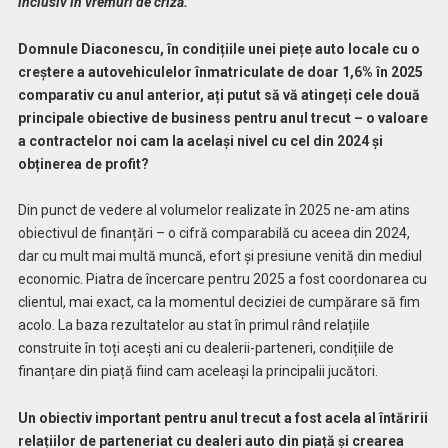
inclusiv în vremuri de criză.
Domnule Diaconescu, în condițiile unei piețe auto locale cu o
creștere a autovehiculelor înmatriculate de doar 1,6% în 2025
comparativ cu anul anterior, ați putut să vă atingeți cele două
principale obiective de business pentru anul trecut – o valoare
a contractelor noi cam la același nivel cu cel din 2024 și
obținerea de profit?
Din punct de vedere al volumelor realizate în 2025 ne-am atins
obiectivul de finanțări – o cifră comparabilă cu aceea din 2024,
dar cu mult mai multă muncă, efort și presiune venită din mediul
economic. Piatra de încercare pentru 2025 a fost coordonarea cu
clientul, mai exact, ca la momentul deciziei de cumpărare să fim
acolo. La baza rezultatelor au stat în primul rând relațiile
construite în toți acești ani cu dealerii-parteneri, condițiile de
finanțare din piață fiind cam aceleași la principalii jucători.
Un obiectiv important pentru anul trecut a fost acela al întăririi
relațiilor de parteneriat cu dealeri auto din piață și crearea