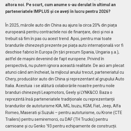
altora noi. Pe scurt, cum anume s-au derulat în ultimul an
parteneriatele IMPLUS și ce aveți în lucru pentru 2026?
În 2025, mărcile auto din China au ajuns la circa 20% din piața
europeană pentru contractele noi de finanțare, deci și noi a
trebuit să fim în pas cu acest trend. Apoi, pentru mai toate
brandurile chinezești prezente pe piața auto internațională vor fi
deschise fabrici în Europa (în țări precum Spania, Ungaria ș.a.),
astfel de mașini devenind de fapt europene. Privind în
perspectivă, nu putem ignora această realitate. De aici am plecat
atunci când am încheiat, la mijlocul anului trecut, parteneriatul cu
Chery, producător auto din China și reprezentant al grupului Auto
Italia. Acestuia i se alătură colaborările noastre pentru noile
branduri chinezești Leapmotors, Geely și LYNK&CO. Baza o
reprezintă însă parteneriatele tradiționale cu reprezentanții
brandurilor de autoturisme KIA, MG, Isuzu, KGM, Fiat, Jeep, Alfa
Romeo, Maserati și Suzuki – pentru autoturisme, cu Krone (CTE
Trailers) pentru semiremorci, cu DAF (TH Trucks) pentru
camioane și cu Genko ‘93 pentru echipamente de construcții.