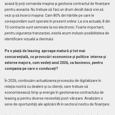
acasă îți poți comanda mașina și gestiona contractul de finanțare
pentru aceasta. Nu trebuie să faci un drum decât dacă vrei să
vezi și să încerci mașina. Cam 80% din hârtiile pe care le
corespondăm sunt operate în prezent online. La ora actuală, 8 din
10 contracte sunt semnate la noi electronic. Foarte important,
pentru siguranța tranzacției, există acum inclusiv posibilitatea de
identificare vizuală a clientului.
Pe o piață de leasing aproape matură și tot mai
concurențială, cu provocări economice și politice interne și
externe majore, cum vedeți anul 2026, ca business, pentru
compania pe care o conduceți?
În 2026, continuăm actualizarea procesului de digitalizare în
relația nostră cu dealerii și cu clienții, care trebuie să
economisească timp și energie în gestionarea contractului de
leasing și pentru diverse necesități post-vânzare. Analizăm o
serie de oportunități ale aplicării IA în sectorul nostru de finanțare.