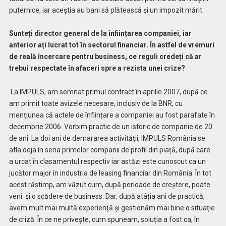
puternice, iar aceștia au bani să plătească și un impozit mărit.
Sunteți director general de la înființarea companiei, iar
anterior ați lucrat tot în sectorul financiar. În astfel de vremuri
de reală încercare pentru business, ce reguli credeți că ar
trebui respectate în afaceri spre a rezista unei crize?
La IMPULS, am semnat primul contract în aprilie 2007, după ce
am primit toate avizele necesare, inclusiv de la BNR, cu
mențiunea că actele de înființare a companiei au fost parafate în
decembrie 2006. Vorbim practic de un istoric de companie de 20
de ani. La doi ani de demararea activității, IMPULS România se
afla deja în seria primelor companii de profil din piață, după care
a urcat în clasamentul respectiv iar astăzi este cunoscut ca un
jucător major în industria de leasing financiar din România. În tot
acest răstimp, am văzut cum, după perioade de creștere, poate
veni și o scădere de business. Dar, după atâția ani de practică,
avem mult mai multă experiență și gestionăm mai bine o situație
de criză. În ce ne privește, cum spuneam, soluția a fost ca, în