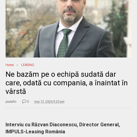
Home
LEASING
Ne bazăm pe o echipă sudată dar
care, odată cu compania, a înaintat în
vârstă
piatafin
0
mai 12, 2026 9:20 am
Interviu cu Răzvan Diaconescu, Director General,
IMPULS-Leasing România