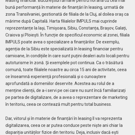
leasing financiar. Bucureștiul rămâne pentru noi aria cu cea mai
bună performanță în materie de finanțări în leasing, urmată de
zona Transilvaniei, gestionată de filiala de la Cluj, al doilea oraș ca
mărime după Capitală. Harta filialelor IMPULS mai cuprinde
reprezen­tanțe la Iași, Timișoara, Sibiu, Constanța, Brașov, Galați,
Craiova și Ploiești. În funcție de specificul economic al zonei, filiala
IMPULS poate avea o specializare a finanțărilor. De exemplu,
agenția de la Sibiu este specializată în leasing financiar pentru
camioane, în condițiile în care sunt puțini dealeri auto locali pentru
autoturisme în zonă. Și exemplele pot continua. Ca o trăsătură
comună, toate filialele noastre au circa 15 ani de activitate, ceea
ce înseamnă experiență profesională și o cunoaștere
aprofundată a domeniilor deservite. Acestea au rolul de a
menține clienții, de a-i servi pe cei care nu sunt încă familiarizați
pe partea de digitalizare, de a avea o reprezentare de marketing
în teritoriu, ceea ce contează mult pentru total business.
Dar, viitorul și în materie de finanțări în leasing îl va reprezenta
digitalizarea, ceea ce ar putea conduce peste niște ani chiar la
dispariția unităților fizice din teritoriu. Deja, inclusiv dacă ești