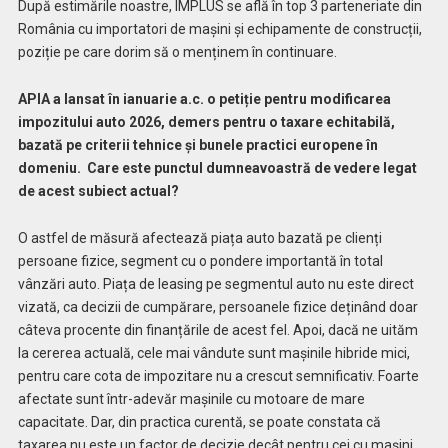
După estimările noastre, IMPLUS se află în top 3 parteneriate din
România cu importatori de mașini și echipamente de construcții,
poziție pe care dorim să o menținem în continuare.
APIA a lansat în ianuarie a.c. o petiție pentru modificarea
impozitului auto 2026, demers pentru o taxare echitabilă,
bazată pe criterii tehnice și bunele practici europene în
domeniu. Care este punctul dumneavoastră de vedere legat
de acest subiect actual?
O astfel de măsură afectează piața auto bazată pe clienți
persoane fizice, segment cu o pondere importantă în total
vânzări auto. Piața de leasing pe segmentul auto nu este direct
vizată, ca decizii de cumpărare, persoanele fizice deținând doar
câteva procente din finanțările de acest fel. Apoi, dacă ne uităm
la cererea actuală, cele mai vândute sunt mașinile hibride mici,
pentru care cota de impozitare nu a crescut semnificativ. Foarte
afectate sunt într-adevăr mașinile cu motoare de mare
capacitate. Dar, din practica curentă, se poate constata că
taxarea nu este un factor de decizie decât pentru cei cu mașini