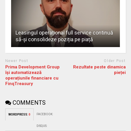
Leasingul operațional full service continuă
să-și consolideze poziția pe piață
Newer Post
Older Post
Prima Development Group
Rezultate peste dinamica
își automatizează
pieței
operațiunile financiare cu
FinqTreasury
COMMENTS
FACEBOOK:
WORDPRESS:
0
DISQUS: