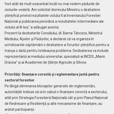
fost atât de mult exacerbat încât nu mai vedem pădurile de
cioturile-vedetă. Am solicitat domnului Ministru o dezbatere
științifică privind rezultatele ciclului II al Inventarului Forestier
Național și publicarea periodică a rezultatelor intermediare ale
ciclului al III-lea,” a adăugat acesta.
Prezent la dezbaterile Consiliului, dl. Barna Tánczos, Ministrul
Mediului, Apelor și Pădurilor, a declarat că va organiza în
următoarele săptămâni o dezbatere a forurilor științifice pentru a
tranșa o dată pentru totdeauna problema. Dezbaterea va include
reprezentanți ai mediului universitar, specialiști ai INCDS „Marin
Drăcea” și ai Academiei de Științe Agricole și Silvice.
Priorități: finanțare corectă și reglementare justă pentru
sectorul forestier
Pe lângă eliminarea blocajelor generate de reglementări,
autoritățile trebuie să ia în calcul o finanțare corectă a sectorului,
atât prin Strategia Forestieră Națională cât și prin Planul Național
de Redresare și Reziliență și alte mecanisme de finanțare, au
arătat participanții.