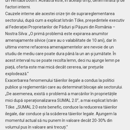
un veritabil boom. Aceasta este, în același timp, determinată și de
factori interni.
Cauzele interne ale acestei crize țin de suprareglementarea
sectorului, după cum a explicat István Tőke, președintele executiv
al Federației Proprietarilor de Păduri și Pășuni din România –
Nostra Silva: „O primă problemă este expirarea anumitor
amenajamente silvice (care au o valabilitate de 10 ani), dar în
ultima vreme refacerea amenajamentelor are nevoie de un
studiu de mediu care poate dura până la un an și jumătate. În
acest interval nu se poate recolta lemn, deci nu ajunge lemn pe
piață, oferta este mai mică decât cererea, iar prețurile
explodează.”
Exacerbarea fenomenului tăierilor ilegale a condus la politici
publice și reglementări care au determinat blocaje ale sectorului.
„De asemenea, există o problemă a marcărilor în proprietățile
mici după operaționalizarea SUMAL 2.0”, a mai explicat István
Tőke. „SUMAL 2.0 este benefic, conduce la reducerea tăierilor
ilegale, dar conduce și la scăderea tăierilor legale. Ajungem la
momentul actual să nu punem în valoare decât 20-30% din
volumul pus în valoare anii trecuți.”