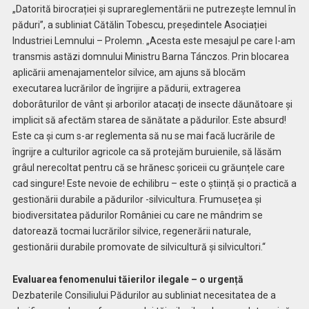
„Datorită birocrației și suprareglementării ne putrezește lemnul în
păduri”, a subliniat Cătălin Tobescu, președintele Asociației
Industriei Lemnului – Prolemn. „Acesta este mesajul pe care l-am
transmis astăzi domnului Ministru Barna Tánczos. Prin blocarea
aplicării amenajamentelor silvice, am ajuns să blocăm
executarea lucrărilor de îngrijire a pădurii, extragerea
doborâturilor de vânt și arborilor atacați de insecte dăunătoare și
implicit să afectăm starea de sănătate a pădurilor. Este absurd!
Este ca și cum s-ar reglementa să nu se mai facă lucrările de
îngrijre a culturilor agricole ca să protejăm buruienile, să lăsăm
grâul nerecoltat pentru că se hrănesc șoriceii cu grăunțele care
cad singure! Este nevoie de echilibru – este o știință și o practică a
gestionării durabile a pădurilor -silvicultura. Frumusețea și
biodiversitatea pădurilor României cu care ne mândrim se
datorează tocmai lucrărilor silvice, regenerării naturale,
gestionării durabile promovate de silvicultură și silvicultori.“
Evaluarea fenomenului tăierilor ilegale – o urgență
Dezbaterile Consiliului Pădurilor au subliniat necesitatea de a