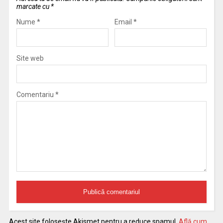
marcate cu
*
Nume
*
Email
*
Site web
Comentariu
*
Acest site folosește Akismet pentru a reduce spamul.
Află cum