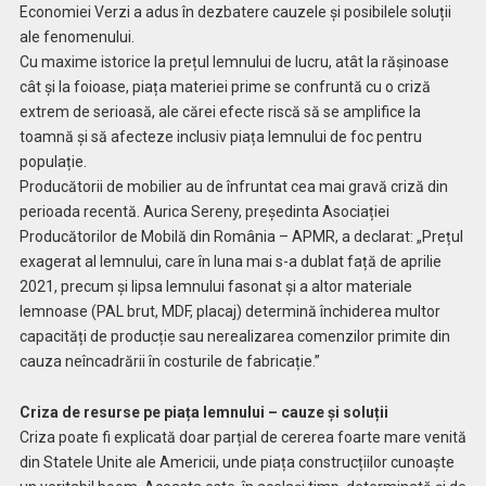
Economiei Verzi a adus în dezbatere cauzele și posibilele soluții
ale fenomenului.
Cu maxime istorice la prețul lemnului de lucru, atât la rășinoase
cât și la foioase, piața materiei prime se confruntă cu o criză
extrem de serioasă, ale cărei efecte riscă să se amplifice la
toamnă și să afecteze inclusiv piața lemnului de foc pentru
populație.
Producătorii de mobilier au de înfruntat cea mai gravă criză din
perioada recentă. Aurica Sereny, președinta Asociației
Producătorilor de Mobilă din România – APMR, a declarat: „Prețul
exagerat al lemnului, care în luna mai s-a dublat față de aprilie
2021, precum și lipsa lemnului fasonat și a altor materiale
lemnoase (PAL brut, MDF, placaj) determină închiderea multor
capacități de producție sau nerealizarea comenzilor primite din
cauza neîncadrării în costurile de fabricație.”
Criza de resurse pe piața lemnului – cauze și soluții
Criza poate fi explicată doar parțial de cererea foarte mare venită
din Statele Unite ale Americii, unde piața construcțiilor cunoaște