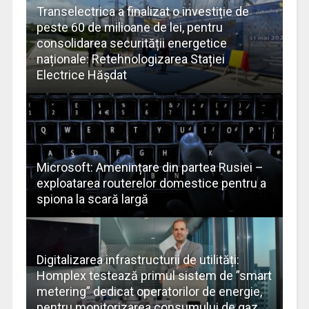
Transelectrica a finalizat o investiție de
peste 60 de milioane de lei, pentru
consolidarea securității energetice
naționale: Retehnologizarea Stației
Electrice Hășdat
Microsoft: Amenințare din partea Rusiei –
exploatarea routerelor domestice pentru a
spiona la scară largă
Digitalizarea infrastructurii de utilități:
Homplex testează primul sistem de ”smart
metering” dedicat operatorilor de energie,
pentru monitorizarea consumului de gaz