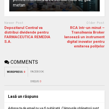
metan
Newer Post
Older Post
Depozitarul Central va
RCA într-un minut –
distribui dividende pentru
Transilvania Broker
FARMACEUTICA REMEDIA
lansează un instrument
S.A.
digital inovator pentru
emiterea polițelor
COMMENTS
FACEBOOK:
WORDPRESS:
0
DISQUS:
0
Lasă un răspuns
Adresa ta de email nu va fi publicată.
Câmpurile obligatorii sunt