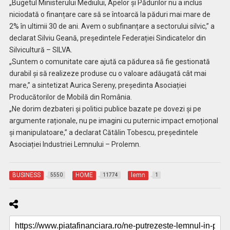
„Bugetul Ministerului Mediului, Apelor și Pădurilor nu a inclus
niciodată o finanțare care să se întoarcă la păduri mai mare de
2% în ultimii 30 de ani. Avem o subfinanțare a sectorului silvic,” a
declarat Silviu Geană, președintele Federației Sindicatelor din
Silvicultură – SILVA.
„Suntem o comunitate care ajută ca pădurea să fie gestionată
durabil și să realizeze produse cu o valoare adăugată cât mai
mare,” a sintetizat Aurica Sereny, președinta Asociației
Producătorilor de Mobilă din România.
„Ne dorim dezbateri și politici publice bazate pe dovezi și pe
argumente raționale, nu pe imagini cu puternic impact emoțional
și manipulatoare,” a declarat Cătălin Tobescu, președintele
Asociației Industriei Lemnului – Prolemn.
BUSINESS
HOME
lemn
5550
11774
1