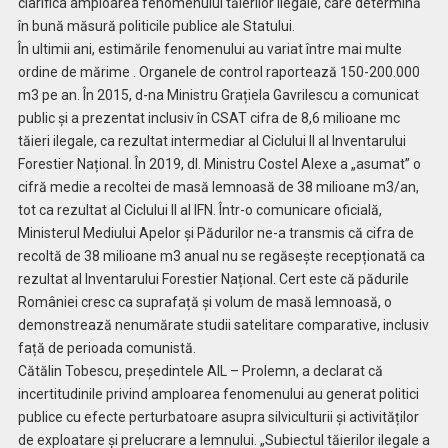
clarifica amploarea fenomenului tăierilor ilegale, care determină
în bună măsură politicile publice ale Statului.
În ultimii ani, estimările fenomenului au variat între mai multe
ordine de mărime . Organele de control raportează 150-200.000
m3 pe an. În 2015, d-na Ministru Grațiela Gavrilescu a comunicat
public și a prezentat inclusiv în CSAT cifra de 8,6 milioane mc
tăieri ilegale, ca rezultat intermediar al Ciclului II al Inventarului
Forestier Național. În 2019, dl. Ministru Costel Alexe a „asumat” o
cifră medie a recoltei de masă lemnoasă de 38 milioane m3/an,
tot ca rezultat al Ciclului II al IFN. Într-o comunicare oficială,
Ministerul Mediului Apelor și Pădurilor ne-a transmis că cifra de
recoltă de 38 milioane m3 anual nu se regăsește recepționată ca
rezultat al Inventarului Forestier Național. Cert este că pădurile
României cresc ca suprafață și volum de masă lemnoasă, o
demonstrează nenumărate studii satelitare comparative, inclusiv
față de perioada comunistă.
Cătălin Tobescu, președintele AIL – Prolemn, a declarat că
incertitudinile privind amploarea fenomenului au generat politici
publice cu efecte perturbatoare asupra silviculturii și activităților
de exploatare și prelucrare a lemnului. „Subiectul tăierilor ilegale a