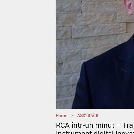
Home
ASIGURĂRI
RCA într-un minut – Tra
instrument digital inova