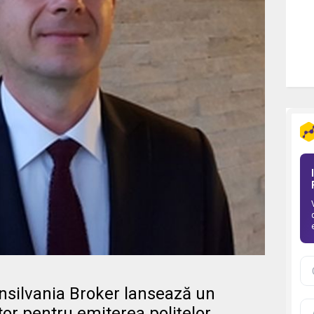
nsilvania Broker lansează un
tor pentru emiterea polițelor