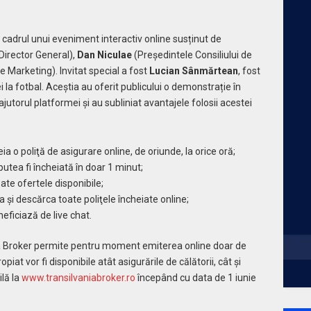
în cadrul unui eveniment interactiv online susținut de
Director General),
Dan Niculae
(Președintele Consiliului de
e Marketing). Invitat special a fost
Lucian Sânmărtean
, fost
 la fotbal. Aceștia au oferit publicului o demonstrație în
jutorul platformei și au subliniat avantajele folosii acestei
heia o poliţă de asigurare online, de oriunde, la orice oră;
putea fi încheiată în doar 1 minut;
ate ofertele disponibile;
a și descărca toate poliţele încheiate online;
ficiază de live chat.
nia Broker permite pentru moment emiterea online doar de
opiat vor fi disponibile atât asigurările de călătorii, cât și
ilă la
www.transilvaniabroker.ro
începând cu data de 1 iunie