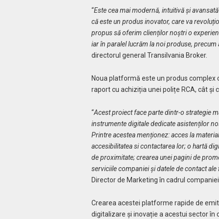
“
Este cea mai modernă, intuitivă și avansată
că este un produs inovator, care va revoluți
propus să oferim clienților noștri o experienț
iar în paralel lucrăm la noi produse, precum a
directorul general Transilvania Broker.
Noua platformă este un produs complex c
raport cu achiziția unei polițe RCA, cât și 
“
Acest proiect face parte dintr-o strategie m
instrumente digitale dedicate asistenților noș
Printre acestea menționez: acces la materiale
accesibilitatea si contactarea lor; o hartă dig
de proximitate; crearea unei pagini de promo
serviciile companiei și datele de contact ale 
Director de Marketing în cadrul companiei
Crearea acestei platforme rapide de emite
digitalizare și inovație a acestui sector în