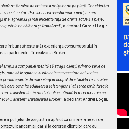
 platformă online de emitere a polițelor de pe piață. Considerăm
ona acest sector. Prin lansarea acestui instrument, ne-am
ă mai agreabilă și mai eficientă față de oferta actuală a pieței,
sigurările de călătorii și TransAsist
”, a declarat
Gabriel Login
,
are îmbunătățește atât experiența consumatorului în
cea a partenerilor Transilvania Broker.
ai amplă a companiei menită să atragă clienții printr-o serie de
tri, care să le ușureze și eficientizeze acestora activitatea.
 și instrumente de marketing în scopul de a facilita vizibilitatea,
itală care permite adăugarea asistenților și afișarea lor în funcție
vare a asistenților în mediul online, afișată în mod dinamic cu
fiecărui asistent Transilvania Broker
”, a declarat
Andrei Login
,
.
re a polițelor de asigurări a apărut ca urmare a nevoii de
 contextul pandemiei, dar și la cererea clienților care au