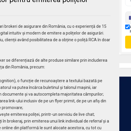
ari brokeri de asigurare din România, cu o experiență de 15
tal intuitiv și modern de emitere a polițelor de asigurări.
 clienții având posibilitatea de a obține o poliță RCA în doar
er se diferențiază de alte produse similare prin includerea
iața din România, precum:
gnition), o funcție de recunoaștere a textului bazată pe
izatorul va putea încărca buletinul și talonul mașinii, iar
in documente și va autocompleta majoritatea câmpurilor;
a link-ului inclusiv de pe un flyer primit, de pe un afiș din
de promovare;
vește emiterea poliței, printr-un serviciu de live chat;
 în brokeraj, prin emiterea unui link individual de
referral
și a
 online din platformă le sunt alocate acestora, cu tot cu