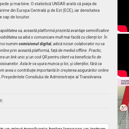
repede și mai bine. O statistică UNSAR arată că piaţa de
rime din Europa Centrală şi de Est (ECE), iar densitatea
e cap de locuitor.
rapiditatea sa, această platformă prezintă avantaje semnificative
sibilitatea sa aibă o comunicare mult mai facilă cu clienții lor. În
e noi numim
comisionul digital
, adică niciun colaborator nu va
online prin această platformă, față de mediul offline. Practic,
ra un link unic și un cod QR pentru client va beneficia fix de
ioanelor. Asta le va ușura munca și lor, și clienților, fără ca
om avea o contribuție importantă în creșterea asigurărilor online
, Președintele Consiliului de Administrație al Transilvania
5