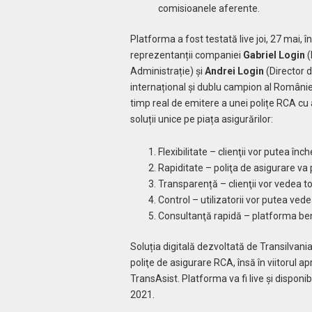
comisioanele aferente.
Platforma a fost testată live joi, 27 mai, 
reprezentanții companiei
Gabriel Login
(
Administrație) și
Andrei Login
(Director d
internațional și dublu campion al României
timp real de emitere a unei polițe RCA cu a
soluții unice pe piața asigurărilor:
Flexibilitate – clienţii vor putea înc
Rapiditate – poliţa de asigurare va 
Transparență – clienţii vor vedea to
Control – utilizatorii vor putea vede
Consultanţă rapidă – platforma bene
Soluția digitală dezvoltată de Transilva
poliţe de asigurare RCA, însă în viitorul apr
TransAsist. Platforma va fi live și disponib
2021.