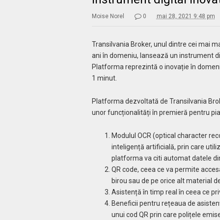
Moise Norel
0
mai 28, 2021 9:48 pm
Transilvania Broker, unul dintre cei mai m
ani în domeniu, lansează un instrument digi
Platforma reprezintă o inovație în domeniu,
1 minut.
Platforma dezvoltată de Transilvania Brok
unor funcționalități în premieră pentru p
Modulul OCR (optical character reco
inteligență artificială, prin care util
platforma va citi automat datele d
QR code, ceea ce va permite accesare
birou sau de pe orice alt material 
Asistență în timp real în ceea ce pri
Beneficii pentru rețeaua de asistenți
unui cod QR prin care polițele emise