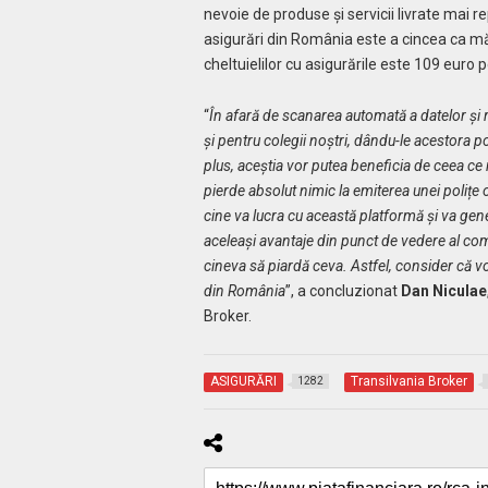
nevoie de produse și servicii livrate mai 
asigurări din România este a cincea ca mă
cheltuielilor cu asigurările este 109 euro p
“
În afară de scanarea automată a datelor și 
și pentru colegii noștri, dându-le acestora po
plus, aceștia vor putea beneficia de ceea c
pierde absolut nimic la emiterea unei polițe 
cine va lucra cu această platformă și va gene
aceleași avantaje din punct de vedere al comis
cineva să piardă ceva. Astfel, consider că v
din România
”, a concluzionat
Dan Niculae
Broker.
ASIGURĂRI
Transilvania Broker
1282