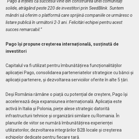
“
Pago a înțeles că succesul vine din construirea unei comunități
solide, atrăgând peste 220 de investitori prin SeedBlink. Suntem
mândri să oferim o platformă care sprijină companiile ce urmăresc o
listare publică în următorii 2-3 ani. Felicitări echipei pentru acest
succes remarcabil.”
Pago își propune creșterea internațională, susținută de
investitori
Capitalul va fi utilizat pentru îmbunătățirea funcționalităților
aplicației Pago, consolidarea parteneriatelor strategice cu bănci și
aplicații partenere, și dezvoltarea serviciilor oferite în alte 5 țări.
Deși România rămâne o piață cu potențial de creștere, Pago își
accelerează deja expansiunea internațională. Aplicația este
activă în Italia și Polonia, piețe alese strategic datorită
infrastructurii tehnice și organizării similare cu Romania. În
planurile de viitor se numără îmbunătățirea experienței
utilizatorilor, dezvoltarea integrărilor B2B locale și creșterea
echipelor dedicate pentru fiecare țară.