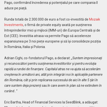
Pago, confirmând încrederea și potențialul pe care compania îl
aduce pe piață.
Runda totală de 2.300.000 de euro a fost co-investită de
Mozaik
Investments
, o firmă de private equity axată pe susținerea
întreprinderilor mici și mijlocii (IMM-uri) din Europa Centrală și de
Est (CEE). Investitia atrasa va permite Pago să accelereze
expansiunea pe 3 noi piețe europene și să își consolideze poziția
în România, Italia și Polonia.
Adrian Cighi, co-fondatorul Pago, a declarat:
„Suntem impresionați
și recunoscători pentru susținerea investitorilor și pentru evoluția
rapidă a rundei de finanțare. Capitalul atras ne va ajuta să accelerăm
creșterea în următorii ani, atât prin integrări noi în aplicațiile partenere
din România, cât și prin replicarea succesului de aici în alte 5 țări în
care suntem deja prezenți sau în care avem în plan să ne extindem în
curând..”
Eric Bartha, Head of Financial Services la SeedBlink, a adăugat: