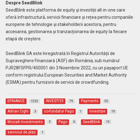
Despre SeedBlink
SeedBlink este platforma de equity și investiții all-in-one care
oferă infrastructură, servicii financiare și rețea pentru companiile
europene de tehnologie și stakeholderii acestora, pentru
accesarea, gestionarea și tranzacționarea de equity la fiecare
etapă de creștere.
SeedBlink SA este înregistrată în Registrul Autorității de
Supraveghere Financiară (ASF) din România, sub numărul
PJR28FSFPR/400001 din 3 Noiembrie 2022, cu un pașaport UE
conform registrului European Securities and Market Authority
(ESMA) pentru furnizorii de servicii de crowdfunding.
EFINANCE
INVESTIȚII
Payments
1535
79
55
Adrian Cighi
co-fondator Pago
investiție
3
1
19
Mozaik Investments
Pago
SeedBlink
3
6
14
serviciul de plăți
1