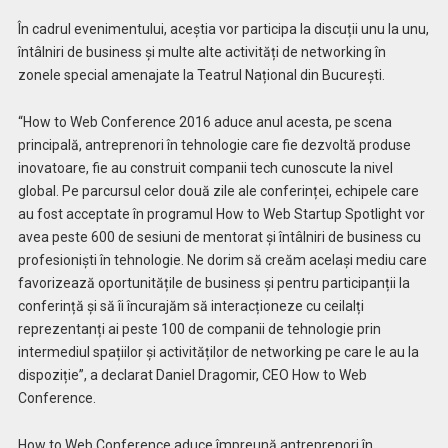
În cadrul evenimentului, aceștia vor participa la discuții unu la unu,
întâlniri de business și multe alte activități de networking în
zonele special amenajate la Teatrul Național din București.
“How to Web Conference 2016 aduce anul acesta, pe scena
principală, antreprenori în tehnologie care fie dezvoltă produse
inovatoare, fie au construit companii tech cunoscute la nivel
global. Pe parcursul celor două zile ale conferinței, echipele care
au fost acceptate în programul How to Web Startup Spotlight vor
avea peste 600 de sesiuni de mentorat și întâlniri de business cu
profesioniști în tehnologie. Ne dorim să creăm același mediu care
favorizează oportunitățile de business și pentru participanții la
conferință și să îi încurajăm să interacționeze cu ceilalți
reprezentanți ai peste 100 de companii de tehnologie prin
intermediul spațiilor și activităților de networking pe care le au la
dispoziție”, a declarat Daniel Dragomir, CEO How to Web
Conference.
How to Web Conference aduce împreună antreprenori în