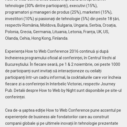
tehnologie (30% dintre participanți), executivi (15%),
programatori și manageri de produs (25%), marketeri (15%),
investitori (10%) și pasionați de tehnologie (5%) din peste 18 țări,
respectiv România, Moldova, Bulgaria, Ungaria, Serbia, Croația,
Polonia, Grecia, Germania, Lituania, Letonia, Franța, UK, US,
Olanda, Cehia, Hong Kong, Finlanda.
Experiența How to Web Conference 2016 continuă și după
încheierea programului oficial al conferinței, în Centrul Vechi al
Bucureștiului. În fiecare seară, pe 1 & 2 noiembrie, cei peste 1000
de participanți sunt invitați să interacționeze cu ceilalți
participanți într-un cadru informal, la cocktailurile care vor încheia
fiecare zi a conferinței în Interbelic Victoriei, respectiv Journey
Pub. Detalii despre How to Web by Night sunt disponibile pe site-ul
conferinței.
Cea de-a șaptea ediție How to Web Conference pune accentul pe
experiențele de business ale fondatorilor care au construit
companii globale și pe ultimele inovații în tehnologie prezentate