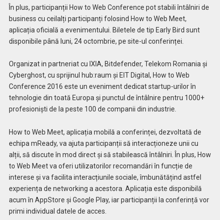
În plus, participanții How to Web Conference pot stabili întâlniri de
business cu ceilalți participanți folosind How to Web Meet,
aplicația oficială a evenimentului. Biletele de tip Early Bird sunt
disponibile până luni, 24 octombrie, pe site-ul conferinței.
Organizat in partneriat cu IXIA, Bitdefender, Telekom Romania și
Cyberghost, cu sprijinul hub:raum și EIT Digital, How to Web
Conference 2016 este un eveniment dedicat startup-urilor în
tehnologie din toată Europa și punctul de întâlnire pentru 1000+
profesioniști de la peste 100 de companii din industrie.
How to Web Meet, aplicația mobilă a conferinței, dezvoltată de
echipa mReady, va ajuta participanții să interacționeze unii cu
alții, să discute în mod direct și să stabilească întâlniri. În plus, How
to Web Meet va oferi utilizatorilor recomandări în funcție de
interese și va facilita interacțiunile sociale, îmbunătățind astfel
experiența de networking a acestora. Aplicația este disponibilă
acum în AppStore și Google Play, iar participanții la conferință vor
primi individual datele de acces.