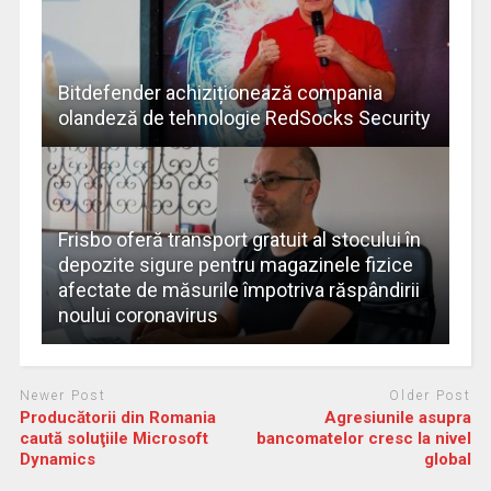
Bitdefender achiziționează compania
olandeză de tehnologie RedSocks Security
Frisbo oferă transport gratuit al stocului în
depozite sigure pentru magazinele fizice
afectate de măsurile împotriva răspândirii
noului coronavirus
Newer Post
Older Post
Producătorii din Romania
Agresiunile asupra
caută soluţiile Microsoft
bancomatelor cresc la nivel
Dynamics
global