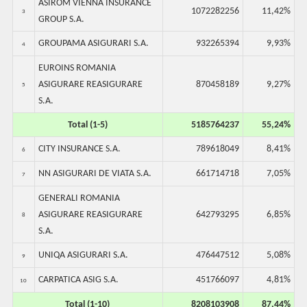
ASIROM VIENNA INSURANCE
1072282256
11,42%
3
GROUP S.A.
GROUPAMA ASIGURARI S.A.
932265394
9,93%
4
EUROINS ROMANIA
ASIGURARE REASIGURARE
870458189
9,27%
5
S.A.
Total (1-5)
5185764237
55,24%
CITY INSURANCE S.A.
789618049
8,41%
6
NN ASIGURARI DE VIATA S.A.
661714718
7,05%
7
GENERALI ROMANIA
ASIGURARE REASIGURARE
642793295
6,85%
8
S.A.
UNIQA ASIGURARI S.A.
476447512
5,08%
9
CARPATICA ASIG S.A.
451766097
4,81%
10
Total (1-10)
8208103908
87,44%