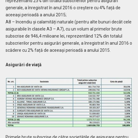
reprezentând 23% din totalul subscrierilor pentru asigurări
generale, a înregistrat în anul 2016 o creștere cu 4% față de
aceeași perioadă a anului 2015;
A8 – Incendiu și calamități naturale (pentru alte bunuri decât cele
asigurabile în clasele A3 – A7), cu un volum al primelor brute
subscrise de 946,4 milioane lei, reprezentând 12% din totalul
subscrierilor pentru asigurări generale, a înregistrat în anul 2016 o
scădere cu 2% față de aceeași perioadă a anului 2015.
Asigurări de viaţă
Primele brute subscrise de către societăţile de asigurare pentru