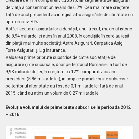
creştere de 11% comparativ cu 2015, iar segmentul de asigurări
de viaţă a consemnat un avans de 6,7%. Cea mai mare creștere
față de anul precedent au înregistrat-o asigurările de sănătate cu
aproximativ 70%.
Astfel, sectorul asigurărilor a depăşit, anul trecut, maximul istoric
de 8,94 miliarde lei atins în anul 2008, în condiţiile în care au ieşit
din piaţă mai multe societăţi: Astra Asigurări, Carpatica Asig,
Forte Asigurări şi Lig Insurance.
Valoarea primelor brute subscrise de către societăţile de
asigurare și de sucursale, doar pe teritoriul României, a fost de
9,93 miliarde de lei, în creştere cu 12% comparativ cu anul
precedent (8,86 miliarde lei), în timp ce primele brute subscrise
pe teritoriul altor state au fost de 0,1 miliarde lei față de anul
2015, când au atins un volum de 0,27 miliarde lei.
Evoluţia volumului de prime brute subscrise în perioada 2012
– 2016