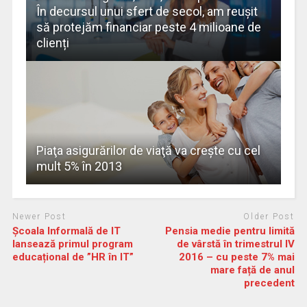
În decursul unui sfert de secol, am reușit
să protejăm financiar peste 4 milioane de
clienți
Piaţa asigurărilor de viaţă va creşte cu cel
mult 5% în 2013
Newer Post
Older Post
Școala Informală de IT
Pensia medie pentru limită
lansează primul program
de vârstă în trimestrul IV
educațional de ”HR în IT”
2016 – cu peste 7% mai
mare față de anul
precedent