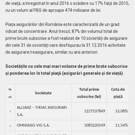
de viaţă, a înregistrat în anul 2016 o scădere cu 17% faţă de 2015,
cu un volum al PBS de aproape 474 milioane de lei.
Piața asigurărilor din România este caracterizată de un grad
ridicat de concentrare. Anul trecut, 87% din volumul total de
prime brute subscrise a fost realizat de 10 societăți de asigurare
din cele 31 de societăți care desfășurau la 31.12.2016 activitate
de asigurare/reasigurare, similar cu anii anteriori.
Societățile cu cele mai mari volume de prime brute subscrise
și ponderea lor în total piaţă (asigurări generale și de viață)
Total prime
Cota de
Nr.
Societate
subscrise (lei)
piață
crt.
ALLIANZ – TIRIAC ASIGURARI
1227537849
13,08%
1
S.A.
OMNIASIG VIG S.A.
1083220549
11,54%
2