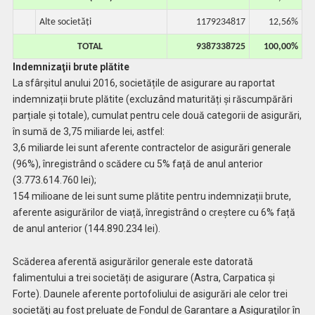
Alte societăți
1179234817
12,56%
TOTAL
9387338725
100,00%
Indemnizaţii brute plătite
La sfârșitul anului 2016, societățile de asigurare au raportat
indemnizații brute plătite (excluzând maturități și răscumpărări
parțiale și totale), cumulat pentru cele două categorii de asigurări,
în sumă de 3,75 miliarde lei, astfel:
3,6 miliarde lei sunt aferente contractelor de asigurări generale
(96%), înregistrând o scădere cu 5% față de anul anterior
(3.773.614.760 lei);
154 milioane de lei sunt sume plătite pentru indemnizații brute,
aferente asigurărilor de viață, înregistrând o creştere cu 6% față
de anul anterior (144.890.234 lei).
Scăderea aferentă asigurărilor generale este datorată
falimentului a trei societăți de asigurare (Astra, Carpatica şi
Forte). Daunele aferente portofoliului de asigurări ale celor trei
societăţi au fost preluate de Fondul de Garantare a Asiguraţilor în