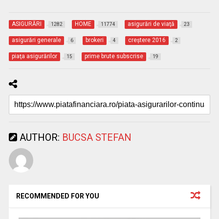
ASIGURĂRI
HOME
asigurări de viaţă
1282
11774
23
asigurări generale
brokeri
creştere 2016
6
4
2
piaţa asigurărilor
prime brute subscrise
15
19
AUTHOR:
BUCSA STEFAN
RECOMMENDED FOR YOU