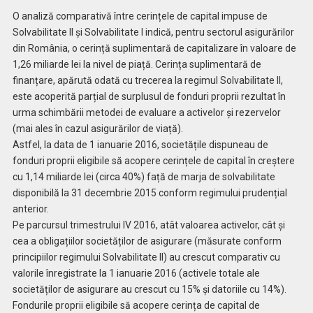
O analiză comparativă între cerințele de capital impuse de
Solvabilitate II și Solvabilitate I indică, pentru sectorul asigurărilor
din România, o cerință suplimentară de capitalizare în valoare de
1,26 miliarde lei la nivel de piață. Cerința suplimentară de
finanțare, apărută odată cu trecerea la regimul Solvabilitate II,
este acoperită parțial de surplusul de fonduri proprii rezultat în
urma schimbării metodei de evaluare a activelor și rezervelor
(mai ales în cazul asigurărilor de viață).
Astfel, la data de 1 ianuarie 2016, societățile dispuneau de
fonduri proprii eligibile să acopere cerințele de capital în creștere
cu 1,14 miliarde lei (circa 40%) față de marja de solvabilitate
disponibilă la 31 decembrie 2015 conform regimului prudențial
anterior.
Pe parcursul trimestrului IV 2016, atât valoarea activelor, cât și
cea a obligațiilor societăților de asigurare (măsurate conform
principiilor regimului Solvabilitate II) au crescut comparativ cu
valorile înregistrate la 1 ianuarie 2016 (activele totale ale
societăților de asigurare au crescut cu 15% și datoriile cu 14%).
Fondurile proprii eligibile să acopere cerința de capital de