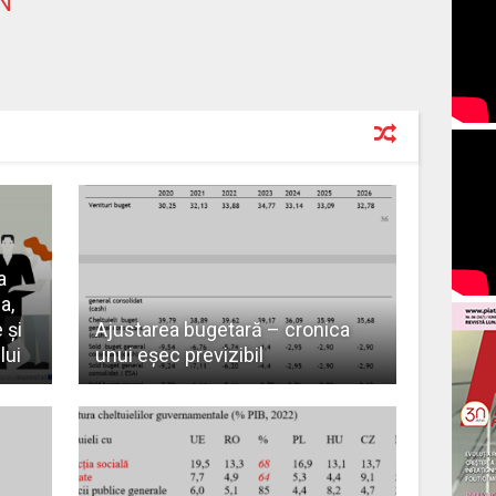
N
a
a,
 și
Ajustarea bugetară – cronica
lui
unui eșec previzibil