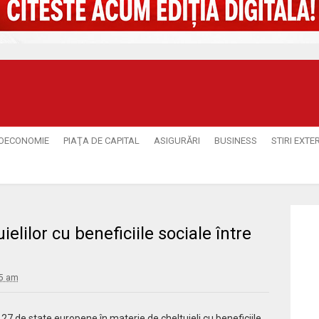
OECONOMIE
PIAŢA DE CAPITAL
ASIGURĂRI
BUSINESS
STIRI EXTE
elilor cu beneficiile sociale între
25 am
 27 de state europene în materie de cheltuieli cu beneficiile