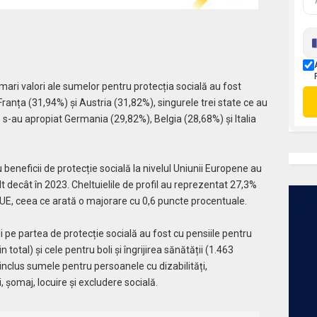
ari valori ale sumelor pentru protecția socială au fost
 Franța (31,94%) și Austria (31,82%), singurele trei state ce au
 s-au apropiat Germania (29,82%), Belgia (28,68%) și Italia
u beneficii de protecție socială la nivelul Uniunii Europene au
 decât în 2023. Cheltuielile de profil au reprezentat 27,3%
r UE, ceea ce arată o majorare cu 0,6 puncte procentuale.
i pe partea de protecție socială au fost cu pensiile pentru
 total) și cele pentru boli și îngrijirea sănătății (1.463
 inclus sumele pentru persoanele cu dizabilități,
i, șomaj, locuire și excludere socială.