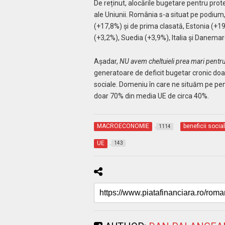
De reținut, alocările bugetare pentru prot
ale Uniunii. România s-a situat pe podium
(+17,8%) și de prima clasată, Estonia (+1
(+3,2%), Suedia (+3,9%), Italia și Danema
Așadar,
NU avem cheltuieli prea mari pentru
generatoare de deficit bugetar cronic doar 
sociale. Domeniu în care ne situăm pe penu
doar 70% din media UE de circa 40%.
MACROECONOMIE
beneficii socia
1114
UE
143