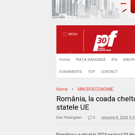
MENU
Home
PIAŢA BANCARĂ
IFN
MACR
EVENIMENTE
TOP
CONTACT
Home
MACROECONOMIE
România, la coada cheltui
statele UE
Dan Palangean
0
ianuarie 8, 2026 9:
România s-a situat în 2024 pe locul 23 din