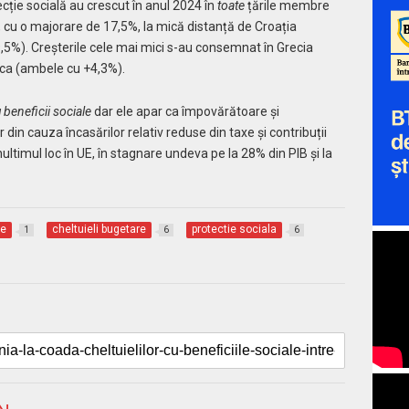
ecție socială au crescut în anul 2024 în
toate
țările membre
, cu o majorare de 17,5%, la mică distanță de Croația
9,5%). Creșterile cele mai mici s-au consemnat în Grecia
rca (ambele cu +4,3%).
 beneficii sociale
dar ele apar ca împovărătoare și
din cauza încasărilor relativ reduse din taxe și contribuții
ltimul loc în UE, în stagnare undeva pe la 28% din PIB și la
le
cheltuieli bugetare
protectie sociala
1
6
6