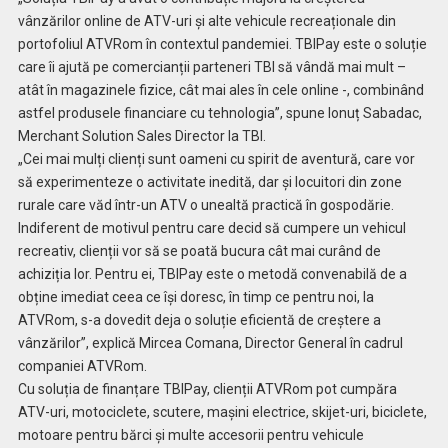
vânzărilor online de ATV-uri și alte vehicule recreaționale din
portofoliul ATVRom în contextul pandemiei. TBIPay este o soluție
care îi ajută pe comercianții parteneri TBI să vândă mai mult –
atât în magazinele fizice, cât mai ales în cele online -, combinând
astfel produsele financiare cu tehnologia”, spune Ionuț Sabadac,
Merchant Solution Sales Director la TBI.
„Cei mai mulți clienți sunt oameni cu spirit de aventură, care vor
să experimenteze o activitate inedită, dar și locuitori din zone
rurale care văd într-un ATV o unealtă practică în gospodărie.
Indiferent de motivul pentru care decid să cumpere un vehicul
recreativ, clienții vor să se poată bucura cât mai curând de
achiziția lor. Pentru ei, TBIPay este o metodă convenabilă de a
obține imediat ceea ce își doresc, în timp ce pentru noi, la
ATVRom, s-a dovedit deja o soluție eficientă de creștere a
vânzărilor”, explică Mircea Comana, Director General în cadrul
companiei ATVRom.
Cu soluția de finanțare TBIPay, clienții ATVRom pot cumpăra
ATV-uri, motociclete, scutere, mașini electrice, skijet-uri, biciclete,
motoare pentru bărci și multe accesorii pentru vehicule