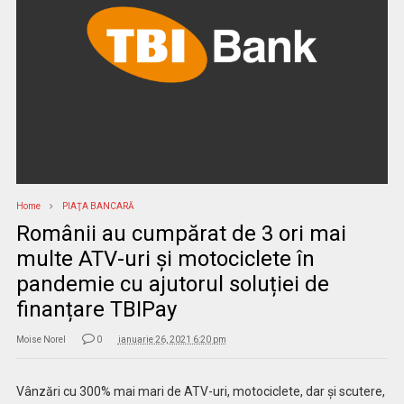
Home
PIAŢA BANCARĂ
Românii au cumpărat de 3 ori mai
multe ATV-uri și motociclete în
pandemie cu ajutorul soluției de
finanțare TBIPay
Moise Norel
0
ianuarie 26, 2021 6:20 pm
Vânzări cu 300% mai mari de ATV-uri, motociclete, dar și scutere,