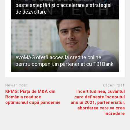
peste aşteptări şi o accelerare a strategiei
de dezvoltare
evoMAG oferă acces la credite online
pentru companii, în parteneriat cu TBI Bank
Newer Post
Older Post
KPMG: Piața de M&A din
Incertitudinea, cuvântul
România readuce
care definește începutul
optimismul după pandemie
anului 2021, parteneriatul,
abordarea care va crea
încredere