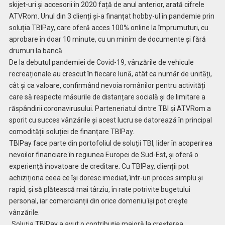
skijet-uri și accesorii în 2020 față de anul anterior, arată cifrele
ATVRom. Unul din 3 clienți și-a finanțat hobby-ul în pandemie prin
soluția TBIPay, care oferă acces 100% online la împrumuturi, cu
aprobare în doar 10 minute, cu un minim de documente și fără
drumuri la bancă.
De la debutul pandemiei de Covid-19, vânzările de vehicule
recreaționale au crescut în fiecare lună, atât ca număr de unități,
cât și ca valoare, confirmând nevoia românilor pentru activități
care să respecte măsurile de distanțare socială și de limitare a
răspândirii coronavirusului. Parteneriatul dintre TBI și ATVRom a
sporit cu succes vânzările și acest lucru se datorează în principal
comodității soluției de finanțare TBIPay.
TBIPay face parte din portofoliul de soluții TBI, lider în acoperirea
nevoilor financiare în regiunea Europei de Sud-Est, și oferă o
experiență inovatoare de creditare. Cu TBIPay, clienții pot
achiziționa ceea ce își doresc imediat, într-un proces simplu și
rapid, și să plătească mai târziu, în rate potrivite bugetului
personal, iar comercianții din orice domeniu își pot crește
vânzările.
„Soluția TBIPay a avut o contribuție majoră la creșterea