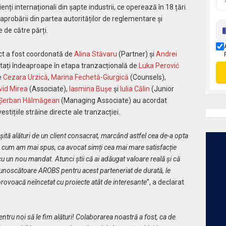
nți internaționali din șapte industrii, ce operează în 18 țări.
aprobării din partea autorităților de reglementare și
 de către părți.
ect a fost coordonată de
Alina Stăvaru
(Partner) și
Andrei
stați îndeaproape în etapa tranzacțională de
Luka Perović
e
Cezara Urzică
,
Marina Fechetă-Giurgică
(Counsels),
vid Mirea
(Associate),
Iasmina Bușe
și
Iulia Călin
(Junior
Șerban Hălmăgean
(Managing Associate) au acordat
estițiile străine directe ale tranzacției.
tă alături de un client consacrat, marcând astfel cea de-a opta
 cum am mai spus, ca avocat simți cea mai mare satisfacție
cu un nou mandat. Atunci știi că ai adăugat valoare reală și că
cunoscătoare AROBS pentru acest parteneriat de durată, le
rovoacă neîncetat cu proiecte atât de interesante
”, a declarat
tru noi să le fim alături! Colaborarea noastră a fost, ca de