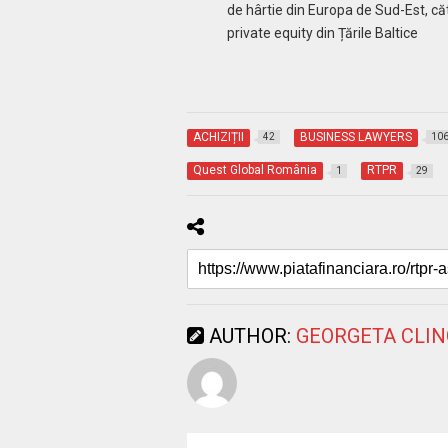
de hârtie din Europa de Sud-Est, că
private equity din Țările Baltice
ACHIZIȚII
BUSINESS LAWYERS
42
10
Quest Global România
RTPR
1
29
AUTHOR:
GEORGETA CLI