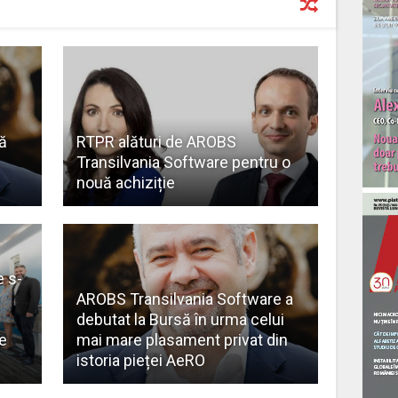
ă
RTPR alături de AROBS
Transilvania Software pentru o
nouă achiziție
 s-
AROBS Transilvania Software a
debutat la Bursă în urma celui
e
mai mare plasament privat din
istoria pieței AeRO