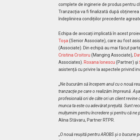
complete de inginerie de produs pentru clie
Tranzacția va fi finalizată după obținerea 
îndeplinirea condițiilor precedente agreate
Echipa de avocați implicată în acest proi
Toșa
(Senior Associate), care au fost asi
(Associate). Din echipă au mai făcut part
Cristina Croitoru
(Manging Associate),
Da
Associates).
Roxana Ionescu
(Partner) și
asistență cu privire la aspectele privind inv
„
Ne bucurăm să începem anul cu o nouă reuși
tranzacție pe care o realizăm împreună.
Așa
profesională ori de câte ori un client revine 
munca ta este cu adevărat prețuită. Sunt re
mulțumim pentru încredere și pentru că ne p
Alina Stăvaru, Partner RTPR.
„
O nouă reușită pentru AROBS și o bucurie pen