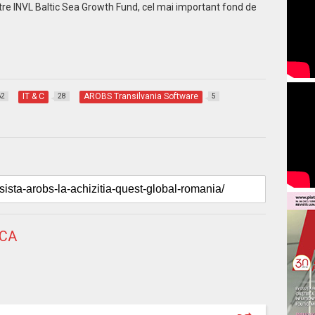
tre INVL Baltic Sea Growth Fund, cel mai important fond de
IT & C
AROBS Transilvania Software
62
28
5
NCA