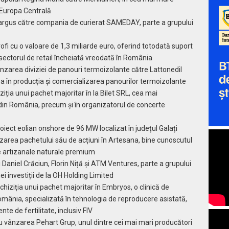
 Europa Centrală
Cargus către compania de curierat SAMEDAY, parte a grupului
ofi cu o valoare de 1,3 miliarde euro, oferind totodată suport
 sectorul de retail încheiată vreodată în România
ânzarea diviziei de panouri termoizolante către Lattonedil
opa în producția și comercializarea panourilor termoizolante
ziția unui pachet majoritar în Ia Bilet SRL, cea mai
din România, precum și în organizatorul de concerte
oiect eolian onshore de 96 MW localizat în județul Galați
zarea pachetului său de acțiuni în Artesana, bine cunoscutul
e artizanale naturale premium
i Daniel Crăciun, Florin Niță și ATM Ventures, parte a grupului
i investiții de la OH Holding Limited
achiziția unui pachet majoritar în Embryos, o clinică de
 România, specializată în tehnologia de reproducere asistată,
te de fertilitate, inclusiv FIV
cu vânzarea Pehart Grup, unul dintre cei mai mari producători