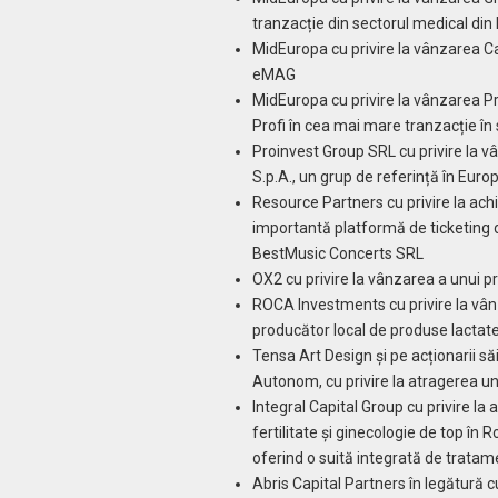
tranzacție din sectorul medical din
MidEuropa cu privire la vânzarea 
eMAG
MidEuropa cu privire la vânzarea Pr
Profi în cea mai mare tranzacție în
Proinvest Group SRL cu privire la v
S.p.A., un grup de referință în Eur
Resource Partners cu privire la achi
importantă platformă de ticketing 
BestMusic Concerts SRL
OX2 cu privire la vânzarea a unui pr
ROCA Investments cu privire la vân
producător local de produse lactat
Tensa Art Design și pe acționarii să
Autonom, cu privire la atragerea une
Integral Capital Group cu privire la 
fertilitate și ginecologie de top în
oferind o suită integrată de tratamen
Abris Capital Partners în legătură 