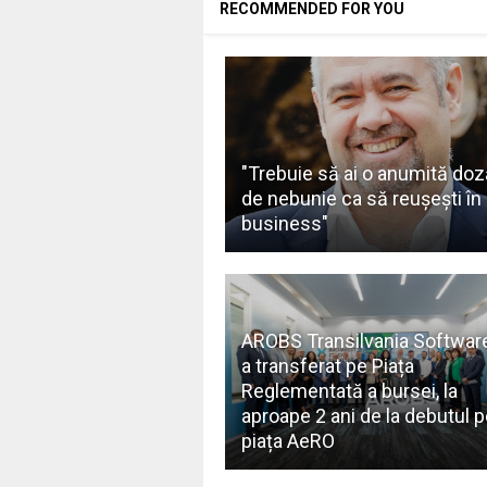
RECOMMENDED FOR YOU
"Trebuie să ai o anumită doz
de nebunie ca să reuşeşti în
business"
AROBS Transilvania Software
a transferat pe Piața
Reglementată a bursei, la
aproape 2 ani de la debutul p
piața AeRO