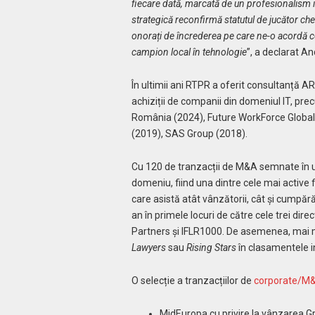
fiecare dată, marcată de un profesionalism im
strategică reconfirmă statutul de jucător che
onorați de încrederea pe care ne-o acordă 
campion local în tehnologie
”, a declarat A
În ultimii ani RTPR a oferit consultanță
achiziții de companii din domeniul IT, pr
România (2024), Future WorkForce Globa
(2019), SAS Group (2018).
Cu 120 de tranzacții de M&A semnate în ul
domeniu, fiind una dintre cele mai activ
care asistă atât vânzătorii, cât și cumpăr
an în primele locuri de către cele trei di
Partners și IFLR1000. De asemenea, mai m
Lawyers
sau
Rising Stars
în clasamentele in
O selecție a tranzacțiilor de
corporate/M
MidEuropa cu privire la vânzarea G