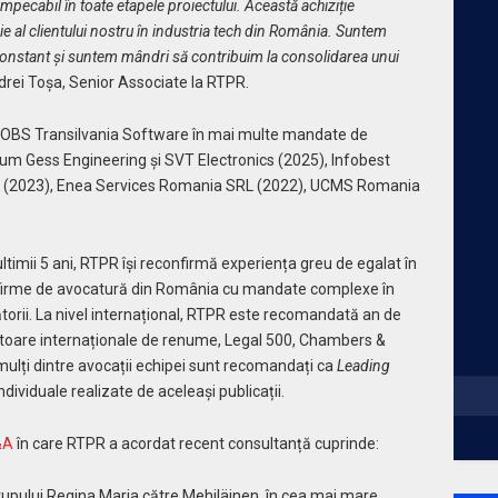
pecabil în toate etapele proiectului. Această achiziție
ie al clientului nostru în industria tech din România. Suntem
constant și suntem mândri să contribuim la consolidarea unui
ndrei Toșa, Senior Associate la RTPR.
 AROBS Transilvania Software în mai multe mandate de
ecum Gess Engineering și SVT Electronics (2025), Infobest
l (2023), Enea Services Romania SRL (2022), UCMS Romania
timii 5 ani, RTPR își reconfirmă experiența greu de egalat în
e firme de avocatură din România cu mandate complexe în
ătorii. La nivel internațional, RTPR este recomandată an de
rectoare internaționale de renume, Legal 500, Chambers &
ulți dintre avocații echipei sunt recomandați ca
Leading
dividuale realizate de aceleași publicații.
&A
în care RTPR a acordat recent consultanță cuprinde:
rupului Regina Maria către Mehiläinen, în cea mai mare