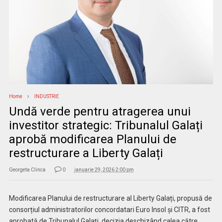
Home
INDUSTRIE
Undă verde pentru atragerea unui
investitor strategic: Tribunalul Galați
aprobă modificarea Planului de
restructurare a Liberty Galați
Georgeta Clinca
0
ianuarie 29, 2026 2:00 pm
Modificarea Planului de restructurare al Liberty Galați, propusă de
consorțiul administratorilor concordatari Euro Insol și CITR, a fost
aprobată de Tribunalul Galați, decizia deschizând calea către