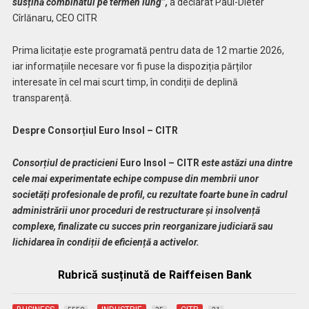
susțină combinatul pe termen lung”,
a declarat Paul-Dieter
Cîrlănaru, CEO CITR
Prima licitație este programată pentru data de 12 martie 2026,
iar informațiile necesare vor fi puse la dispoziția părților
interesate în cel mai scurt timp, în condiții de deplină
transparență.
Despre Consorțiul Euro Insol – CITR
Consorțiul de practicieni
Euro Insol – CITR
este astăzi una dintre
cele mai experimentate echipe compuse din membrii unor
societăți profesionale de profil, cu rezultate foarte bune în cadrul
administrării unor proceduri de restructurare și insolvență
complexe, finalizate cu succes prin reorganizare judiciară sau
lichidarea în condiții de eficiență a activelor.
Rubrică susținută de Raiffeisen Bank