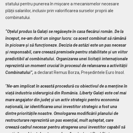
statului pentru punerea în mișcare a mecanismelor necesare
plății salariilor, inclusiv prin valorificarea surselor proprii ale
combinatului.
“Oțelul produs la Galați se regăsește în casa fiecărui român. De la
început, ne-am dorit un singur lucru: ca acest combinat să rămână
în picioare și să funcționeze. Decizia de astăzi este un pas necesar
și responsabil, care creează premisele pentru stabilitate și un viitor
predictibil al combinatului. Organizarea unei licitații internaționale
reprezintă un moment crucial în procesul de relansarea a activității
Combinatului”,
a declarat Remus Borza, Președintele Euro Insol.
“
Ne-am implicat în această procedură cu obiectivul de a menține în
viață industria siderurgică din România. Liberty Galați este cel mai
mare angajator din județ și un activ strategic pentru economia
națională, iar identificarea unui investitor strategic a fost una
dintre prioritățile noastre. Omologarea modificării planului de
restructurare reprezintă un pas esențial, mult așteptat, care
creează cadrul necesar pentru atragerea unui investitor capabil să