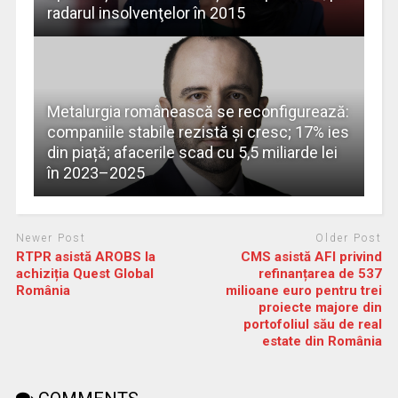
radarul insolvenţelor în 2015
Metalurgia românească se reconfigurează:
companiile stabile rezistă și cresc; 17% ies
din piață; afacerile scad cu 5,5 miliarde lei
în 2023–2025
Newer Post
Older Post
RTPR asistă AROBS la
CMS asistă AFI privind
achiziția Quest Global
refinanțarea de 537
România
milioane euro pentru trei
proiecte majore din
portofoliul său de real
estate din România