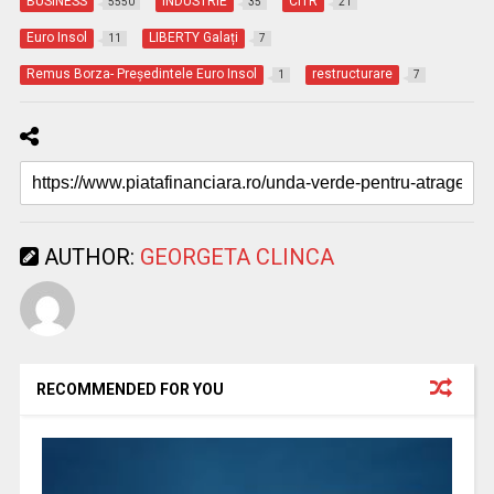
BUSINESS
INDUSTRIE
CITR
5550
35
21
Euro Insol
LIBERTY Galați
11
7
Remus Borza- Președintele Euro Insol
restructurare
1
7
AUTHOR:
GEORGETA CLINCA
RECOMMENDED FOR YOU