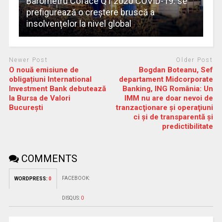
Barometru Coface Q1 2020 COVID-19: se
prefigurează o creștere bruscă a
insolvențelor la nivel global
Newer Post
Older Post
O nouă emisiune de
Bogdan Boteanu, Sef
obligațiuni International
departament Midcorporate
Investment Bank debutează
Banking, ING România: Un
la Bursa de Valori
IMM nu are doar nevoi de
București
tranzacţionare şi operaţiuni
ci şi de transparentă şi
predictibilitate
COMMENTS
FACEBOOK:
WORDPRESS:
0
DISQUS:
0