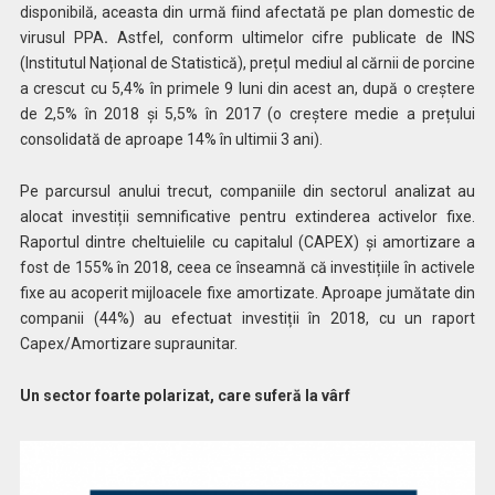
disponibilă, aceasta din urmă fiind afectată pe plan domestic de
virusul PPA
.
Astfel, conform ultimelor cifre publicate de INS
(Institutul Național de Statistică), prețul mediul al cărnii de porcine
a crescut cu 5,4% în primele 9 luni din acest an, după o creștere
de 2,5% în 2018 și 5,5% în 2017 (o creștere medie a prețului
consolidată de aproape 14% în ultimii 3 ani).
Pe parcursul anului trecut, companiile din sectorul analizat au
alocat investiții semnificative pentru extinderea activelor fixe.
Raportul dintre cheltuielile cu capitalul (CAPEX) și amortizare a
fost de 155% în 2018, ceea ce înseamnă că investițiile în activele
fixe au acoperit mijloacele fixe amortizate. Aproape jumătate din
companii (44%) au efectuat investiții în 2018, cu un raport
Capex/Amortizare supraunitar.
Un sector foarte polarizat, care suferă la vârf