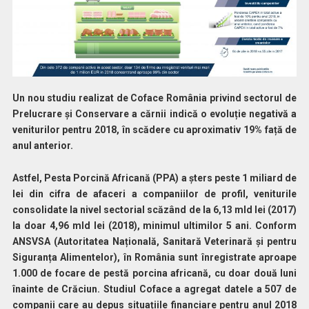
Un nou studiu realizat de Coface România privind sectorul de
Prelucrare și Conservare a cărnii indică o evoluție negativă a
veniturilor pentru 2018, în scădere cu aproximativ 19% față de
anul anterior.
Astfel, Pesta Porcină Africană (PPA) a șters peste 1 miliard de
lei din cifra de afaceri a companiilor de profil, veniturile
consolidate la nivel sectorial scăzând de la 6,13 mld lei (2017)
la doar 4,96 mld lei (2018), minimul ultimilor 5 ani. Conform
ANSVSA (Autoritatea Națională, Sanitară Veterinară și pentru
Siguranța Alimentelor), în România sunt înregistrate aproape
1.000 de focare de pestă porcina africană, cu doar două luni
înainte de Crăciun. Studiul Coface a agregat datele a 507 de
companii care au depus situațiile financiare pentru anul 2018