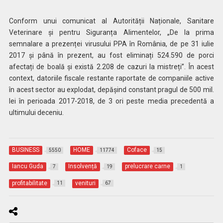
Conform unui comunicat al Autorității Naționale, Sanitare
Veterinare și pentru Siguranța Alimentelor, „De la prima
semnalare a prezenței virusului PPA în România, de pe 31 iulie
2017 și până în prezent, au fost eliminați 524.590 de porci
afectați de boală și există 2.208 de cazuri la mistreți”. În acest
context, datoriile fiscale restante raportate de companiile active
în acest sector au explodat, depășind constant pragul de 500 mil.
lei în perioada 2017-2018, de 3 ori peste media precedentă a
ultimului deceniu.
BUSINESS
HOME
Coface
5550
11774
15
Iancu Guda
Insolvență
prelucrare carne
7
19
1
profitabilitate
venituri
11
67