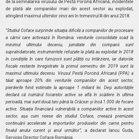
de la semnalarea virusului de Pestă Porcină Africană, incidentele
de plată ale companiilor mari din acest sector au explodat,
atingând maximul ultimilor cinci ani în trimestrul III din anul 2018.
“
Studiul Coface surprinde situația dificilă a companiilor de procesare
a cărnii care activează în România: veniturile consolidate scad la
minimul ultimului deceniu, jumătate din companii sunt
supraîndatorate, instrumentele refuzate la plată au explodat în 2018
în condițiile în care furnizorii sunt plătiți cu întârziere, iar datoriile
fiscale restante înregistrate la primul semestru din 2019 sunt la
maximul ultimului deceniu. Virusul Pestă Porcină Africană (PPA) a
tăiat aproape 20% din veniturile companiilor din acest sector,
pierderile fiind estimate la aproape 1 miliard
lei
. Deși autoritățile
declară că numărul focarelor active se află în scădere în ultima
perioadă, mai sunt două luni până la Crăciun și încă 1.000 de focare
active. Situația financiară vulnerabilă a companiilor active în acest
sector, așa cum reiese din studiul Coface, creează premizele
continuării accelerate a importurilor produselor din carne pentru
finalul anului curent și anul următor”,
a declarat Iancu Guda,
Services Director Coface România.