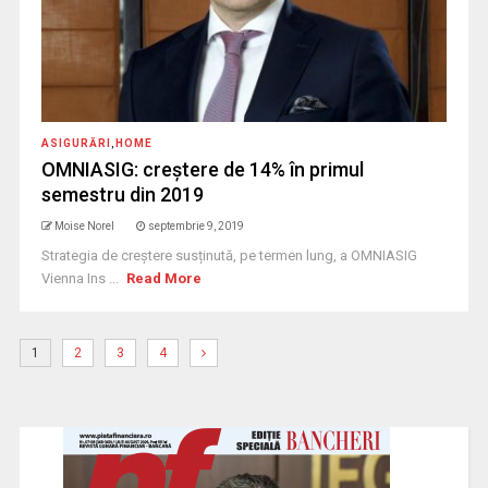
ASIGURĂRI
,
HOME
OMNIASIG: creștere de 14% în primul
semestru din 2019
Moise Norel
septembrie 9, 2019
Strategia de creștere susținută, pe termen lung, a OMNIASIG
Vienna Ins ...
Read More
1
2
3
4