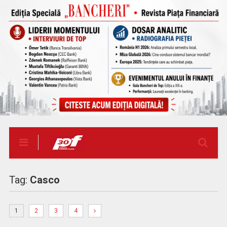
Tag:
Casco
1
2
3
4