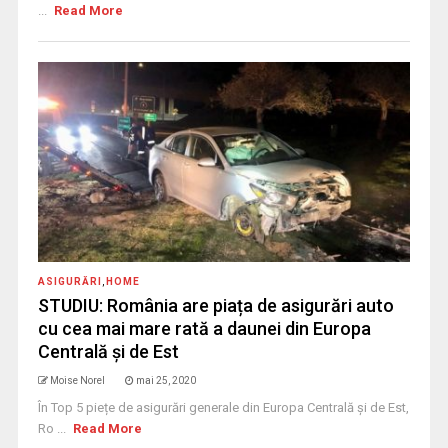
...
Read More
ASIGURĂRI
,
HOME
STUDIU: România are piața de asigurări auto
cu cea mai mare rată a daunei din Europa
Centrală şi de Est
Moise Norel
mai 25, 2020
În Top 5 piețe de asigurări generale din Europa Centrală și de Est,
Ro ...
Read More