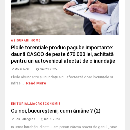
ASIGURĂRI
,
HOME
Ploile torențiale produc pagube importante:
daună CASCO de peste 670.000 lei, achitată
pentru un autovehicul afectat de o inundație
Moise Norel
mai 28, 2025
Ploile abundente și inundațiile nu afectează doar locuințele și
infras ...
Read More
EDITORIAL
,
MACROECONOMIE
Cu noi, bucureștenii, cum rămâne ? (2)
Dan Palangean
mai 5, 2023
În urma întrebării din titlu, am primit câteva reacții de genul „bine