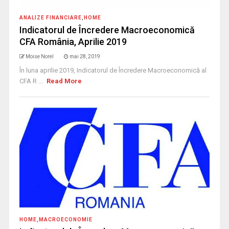
ANALIZE FINANCIARE
,
HOME
Indicatorul de Încredere Macroeconomică
CFA România, Aprilie 2019
Moise Norel
mai 28, 2019
În luna aprilie 2019, Indicatorul de Încredere Macroeconomică al
CFA R ...
Read More
HOME
,
MACROECONOMIE