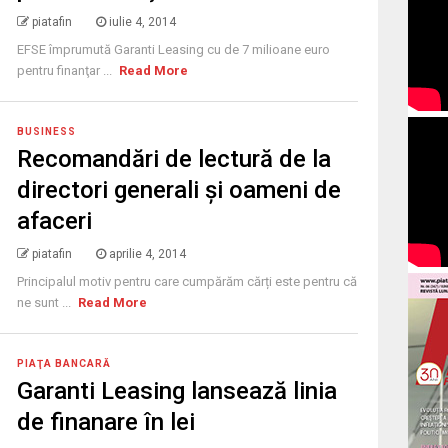
piatafin
iulie 4, 2014
EFSE împrumută Garanti Leasing cu de 7 milioane euro
pentru finanţar ...
Read More
BUSINESS
Recomandări de lectură de la
directori generali și oameni de
afaceri
piatafin
aprilie 4, 2014
Principalul motiv pentru care cumpărăm cărți este pentru că
ne sunt ...
Read More
PIAŢA BANCARĂ
Garanti Leasing lansează linia
de finanare în lei