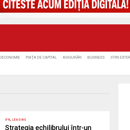
OECONOMIE
PIAŢA DE CAPITAL
ASIGURĂRI
BUSINESS
STIRI EXTE
,
IFN
LEASING
Strategia echilibrului într-un