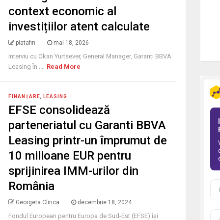
context economic al
investițiilor atent calculate
piatafin
mai 18, 2026
Interviu cu Okan Yurtsever, General Manager, Garanti BBVA
Leasing În ...
Read More
,
FINANȚARE
LEASING
EFSE consolidează
parteneriatul cu Garanti BBVA
Leasing printr-un împrumut de
10 milioane EUR pentru
sprijinirea IMM-urilor din
România
Georgeta Clinca
decembrie 18, 2024
Fondul European pentru Europa de Sud-Est (EFSE) își