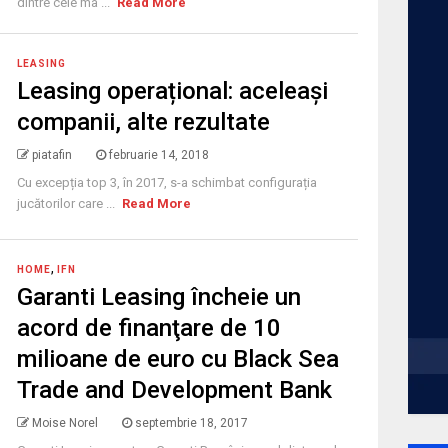
dintre cele ma ...
Read More
LEASING
Leasing operațional: aceleași
companii, alte rezultate
piatafin
februarie 14, 2018
Cu excepția top 3, în 2017, s-a schimbat configurația
jucătorilor care ...
Read More
,
HOME
IFN
Garanti Leasing încheie un
acord de finanţare de 10
milioane de euro cu Black Sea
Trade and Development Bank
Moise Norel
septembrie 18, 2017