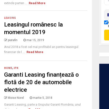
extinde parten ...
Read More
LEASING
Leasingul românesc la
momentul 2019
piatafin
mai 15, 2019
Anul 2018 a fost cel mai profitabil an pentru leasingul
financiar de l ...
Read More
,
HOME
IFN
Garanti Leasing finanțează o
flotă de 20 de automobile
electrice
Moise Norel
martie 5, 2018
Garanti Leasing, parte a Grupului Garanti România, unul