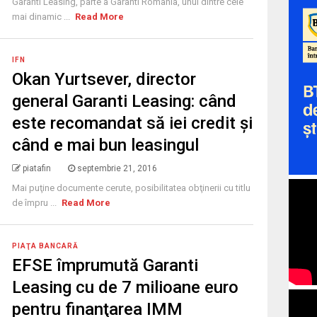
Garanti Leasing, parte a Garanti România, unul dintre cele
mai dinamic ...
Read More
IFN
Okan Yurtsever, director
general Garanti Leasing: când
este recomandat să iei credit şi
când e mai bun leasingul
piatafin
septembrie 21, 2016
Mai puţine documente cerute, posibilitatea obţinerii cu titlu
de împru ...
Read More
PIAŢA BANCARĂ
EFSE împrumută Garanti
Leasing cu de 7 milioane euro
pentru finanţarea IMM