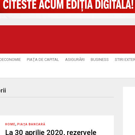
OECONOMIE
PIAŢA DE CAPITAL
ASIGURĂRI
BUSINESS
STIRI EXTE
rii
,
HOME
PIAŢA BANCARĂ
La 30 aprilie 2020, rezervele