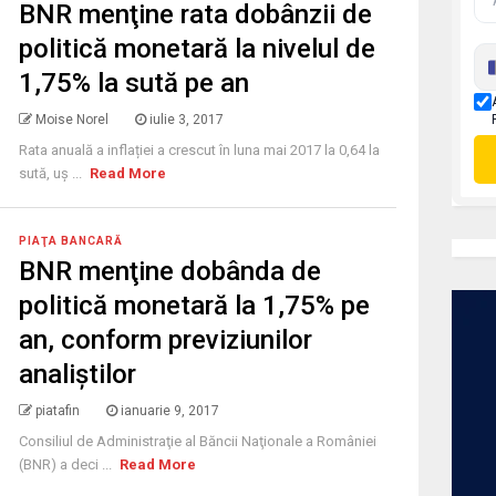
BNR menţine rata dobânzii de
politică monetară la nivelul de
1,75% la sută pe an
Moise Norel
iulie 3, 2017
Rata anuală a inflației a crescut în luna mai 2017 la 0,64 la
sută, uș ...
Read More
PIAŢA BANCARĂ
BNR menţine dobânda de
politică monetară la 1,75% pe
an, conform previziunilor
analiştilor
piatafin
ianuarie 9, 2017
Consiliul de Administraţie al Băncii Naţionale a României
(BNR) a deci ...
Read More