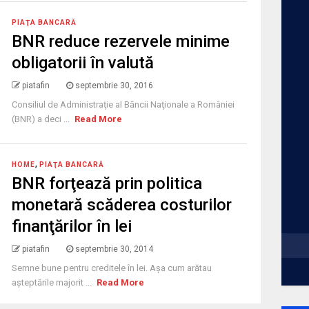
PIAŢA BANCARĂ
BNR reduce rezervele minime
obligatorii în valută
piatafin
septembrie 30, 2016
Consiliul de Administraţie al Băncii Naţionale a României
(BNR) a deci ...
Read More
,
HOME
PIAŢA BANCARĂ
BNR forţează prin politica
monetară scăderea costurilor
finanţărilor în lei
piatafin
septembrie 30, 2014
Semne bune pentru creditele în lei. Aşa cum arătau
aşteptările majorit ...
Read More