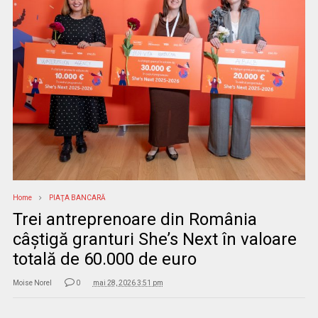
Home
PIAŢA BANCARĂ
Trei antreprenoare din România
câștigă granturi She’s Next în valoare
totală de 60.000 de euro
Moise Norel
0
mai 28, 2026 3:51 pm