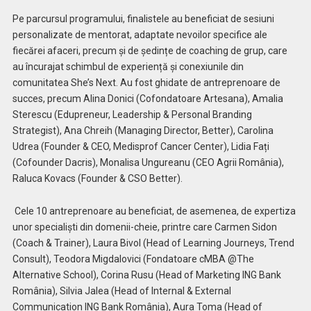
Pe parcursul programului, finalistele au beneficiat de sesiuni
personalizate de mentorat, adaptate nevoilor specifice ale
fiecărei afaceri, precum și de ședințe de coaching de grup, care
au încurajat schimbul de experiență și conexiunile din
comunitatea She’s Next. Au fost ghidate de antreprenoare de
succes, precum Alina Donici (Cofondatoare Artesana), Amalia
Sterescu (Edupreneur, Leadership & Personal Branding
Strategist), Ana Chreih (Managing Director, Better), Carolina
Udrea (Founder & CEO, Medisprof Cancer Center), Lidia Fați
(Cofounder Dacris), Monalisa Ungureanu (CEO Agrii România),
Raluca Kovacs (Founder & CSO Better).
Cele 10 antreprenoare au beneficiat, de asemenea, de expertiza
unor specialiști din domenii-cheie, printre care Carmen Sidon
(Coach & Trainer), Laura Bivol (Head of Learning Journeys, Trend
Consult), Teodora Migdalovici (Fondatoare cMBA @The
Alternative School), Corina Rusu (Head of Marketing ING Bank
România), Silvia Jalea (Head of Internal & External
Communication ING Bank România), Aura Toma (Head of