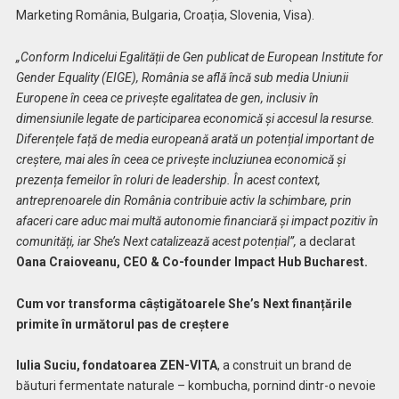
Marketing România, Bulgaria, Croația, Slovenia, Visa).
„Conform Indicelui Egalității de Gen publicat de European Institute for
Gender Equality (EIGE), România se află încă sub media Uniunii
Europene în ceea ce privește egalitatea de gen, inclusiv în
dimensiunile legate de participarea economică și accesul la resurse.
Diferențele față de media europeană arată un potențial important de
creștere, mai ales în ceea ce privește incluziunea economică și
prezența femeilor în roluri de leadership. În acest context,
antreprenoarele din România contribuie activ la schimbare, prin
afaceri care aduc mai multă autonomie financiară și impact pozitiv în
comunități, iar She’s Next catalizează acest potențial”,
a declarat
Oana Craioveanu, CEO & Co-founder Impact Hub Bucharest.
Cum vor transforma câștigătoarele She’s Next finanțările
primite în următorul pas de creștere
Iulia Suciu, fondatoarea ZEN-VITA
, a construit un brand de
băuturi fermentate naturale – kombucha, pornind dintr-o nevoie