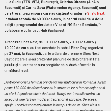
Iulia Suciu (ZEN-VITA, București), Cristina Olteanu (AlbAlb,
București) și Carina Sava (Watermelon Agency, București) sunt
cele trei antreprenoare care au câștigat granturile
She’s Next
,
în valoare totală de 60.000 de euro, în cadrul celei de-a doua
ediții a programului derulat de Visa și ING Bank România, în
colaborare cu Impact Hub Bucharest.
Granturile She’s Next, de
30.000 de euro, 20.000 de euro și
10.000 de euro
, au fost acordate în cadrul
Pitch Day
, organizat
pe
27 mai, la București
, parte a Galei de premiere She’s Next.
Câștigătoarele și-au prezentat planurile de dezvoltare în fața
juriului și au arătat că sunt pregătite să-și ducă afacerile la
următorul nivel.
„Antreprenoriatul feminin prinde tot mai mult curaj în România. Avem
peste 170.000 de afaceri care au în structura lor o femeie acționar și
un sfert deținute exclusiv de femei. Totuși, pentru multe dintre ele,
începutul vine fără un model antreprenorial aproape. De aceea,
sprijinul potrivit contează enorm la început de drum. She’s Next a
crescut de la o ediție la alta și a devenit un program mai matur, care