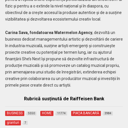
fizic și pentru a o extinde la nivel național și în diaspora, cu
obiectivul de a crește accesul la produse autentice și de a susține
vizibilitatea și dezvoltarea ecosistemului creativ local.
Carina Sava, fondatoarea Watermelon Agency
, dezvoltă un
business dedicat managementului artistic și dezvoltării de cariere
în industria muzicală, susține artiști emergenți și construiește
proiecte creative cu potențial pe termen lung, iar cu ajutorul
finanțării She’s Next își propune să dezvolte infrastructură de
producție muzicală și să promoveze un catalog muzical propriu,
prin amenajarea unui studio de înregistrări, extinderea echipei
creative prin colaborarea cu un producător muzical și investiții în
primele piese create direct cu artiștii.
Rubrică susținută de Raiffeisen Bank
BUSINESS
HOME
PIAŢA BANCARĂ
5550
11774
3984
granturi
7