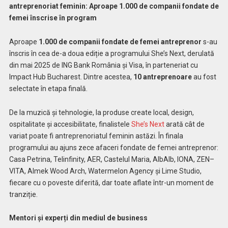
antreprenoriat feminin: Aproape 1.000 de companii fondate de
femei înscrise în program
Aproape
1.000 de companii fondate de femei antreprenor
s-au
înscris în cea de-a doua ediție a programului She’s Next, derulată
din mai 2025 de ING Bank România și Visa, în parteneriat cu
Impact Hub Bucharest. Dintre acestea,
10 antreprenoare
au fost
selectate în etapa finală.
De la muzică și tehnologie, la produse create local, design,
ospitalitate și accesibilitate, finalistele
She’s Next
arată cât de
variat poate fi antreprenoriatul feminin astăzi. În finala
programului au ajuns zece afaceri fondate de femei antreprenor:
Casa Petrina, Telinfinity, AER, Castelul Maria, AlbAlb, IONA, ZEN
–
VITA, Almek Wood Arch, Watermelon Agency și Lime Studio,
fiecare cu o poveste diferită, dar toate aflate într-un moment de
tranziție.
Mentori și experți din mediul de business