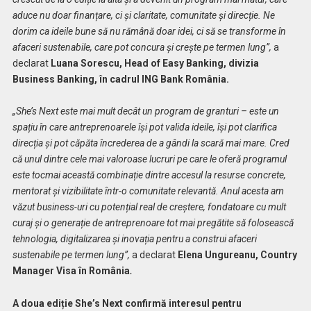
aduce nu doar finanțare, ci și claritate, comunitate și direcție. Ne
dorim ca ideile bune să nu rămână doar idei, ci să se transforme în
afaceri sustenabile, care pot concura și crește pe termen lung”,
a
declarat
Luana Sorescu, Head of Easy Banking, divizia
Business Banking, în cadrul ING Bank România.
„She’s Next este mai mult decât un program de granturi – este un
spațiu în care antreprenoarele își pot valida ideile, își pot clarifica
direcția și pot căpăta încrederea de a gândi la scară mai mare. Cred
că unul dintre cele mai valoroase lucruri pe care le oferă programul
este tocmai această combinație dintre accesul la resurse concrete,
mentorat și vizibilitate într-o comunitate relevantă. Anul acesta am
văzut business-uri cu potențial real de creștere, fondatoare cu mult
curaj și o generație de antreprenoare tot mai pregătite să folosească
tehnologia, digitalizarea și inovația pentru a construi afaceri
sustenabile pe termen lung”,
a declarat
Elena Ungureanu, Country
Manager Visa în România
.
A doua ediție She’s Next confirmă interesul pentru