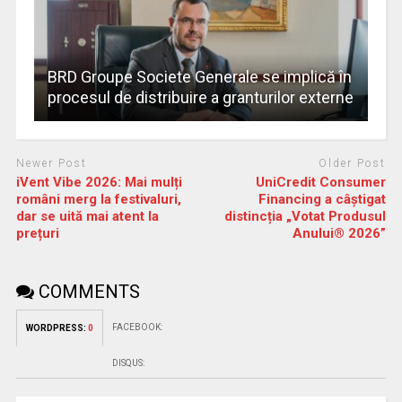
BRD Groupe Societe Generale se implică în
procesul de distribuire a granturilor externe
Newer Post
Older Post
iVent Vibe 2026: Mai mulți
UniCredit Consumer
români merg la festivaluri,
Financing a câștigat
dar se uită mai atent la
distincția „Votat Produsul
prețuri
Anului® 2026”
COMMENTS
FACEBOOK:
WORDPRESS:
0
DISQUS: