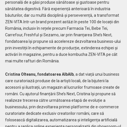
personală de a găsi produse sănătoase și gustoase pentru
sănătatea digestivă. Fără experiență anterioară în industria
băuturilor, dar cu multă disciplină și perseverență, a transformat
ZEN-VITA într-un brand prezent astăzi în peste 100 de locații din
România, inclusiv în rețele precum Farmacia Tei, Bebe Tei,
Carrefour, Freshful și Sezamo, iar prin finanțarea She’s Next,
fondatoarea își propune să accelereze dezvoltarea business-ului
prin investiții în echipamente de producție, extinderea echipei și
activări în magazine, pentru a duce kombucha ZEN-VITA pe cât
mai multe rafturi din România.
Cristina Olteanu, fondatoarea AlbAlb
, a dat viață unui business
care curatoriază produse de la artiști locali, de la bijuterii la
accesorii și ilustrații,
un magazin al lucrurilor frumoase create de
români. Cu ajutorul finanțării She’s Next, Cristina își propune să
realizeze trecerea către următoarea etapă de evoluție a
businessului, prin dezvoltarea primei platforme de e-commerce
curatoriate dedicate exclusiv creatorilor români, care să
folosească digitalizarea, automatizarea și inteligența artificială
pentru a replica online experiența personalizată din showroom-ul