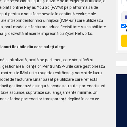
ii de rețea cloud sigure și bazate pe inteligența artificială, a
de plată online Pay as You Go (PAYG) pe platforma sa de
eput pentru a satisface nevoile în continuă evoluție ale
ale întreprinderilor mici și mijlocii (IMM-uri) care utilizează
noul model de facturare aduce flexibilitate și scalabilitate
 și își dezvoltă afacerile împreună cu Zyxel Networks.
lanuri flexibile din care puteți alege
ă centralizată, axată pe parteneri, care simplifică și
și gestionarea licențelor. Pentru MSP-urile care gestionează
 mai multe IMM-uri cu bugete restrânse și sarcini de lucru
del de facturare lunar bazat pe utilizare care reflectă
dacă gestionează o singură locație sau sute, partenerii sunt
ără taxe ascunse, suprataxe sau angajamente minime. Un
unar, oferind partenerilor transparență deplină în ceea ce