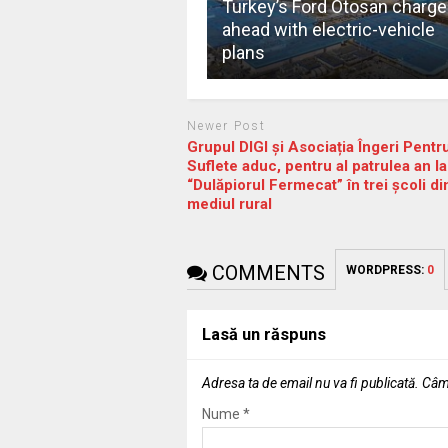
Turkey’s Ford Otosan charge
ahead with electric-vehicle
plans
Newer Post
Grupul DIGI și Asociația Îngeri Pentr
Suflete aduc, pentru al patrulea an la
“Dulăpiorul Fermecat” în trei școli di
mediul rural
COMMENTS
WORDPRESS:
0
Lasă un răspuns
Adresa ta de email nu va fi publicată.
Câmp
Nume
*