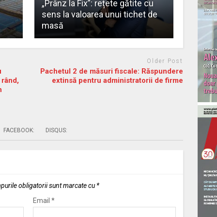
„Prânz la Fix”: rețete gătite cu
sens la valoarea unui tichet de
masă
Older Post
u
Pachetul 2 de măsuri fiscale: Răspundere
 rând,
extinsă pentru administratorii de firme
n
FACEBOOK:
DISQUS:
urile obligatorii sunt marcate cu
*
Email
*