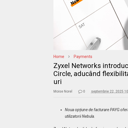
Home
Payments
Zyxel Networks introduc
Circle, aducând flexibili
uri
Moise Norel
0
septembrie 22, 2025 1
Noua opțiune de facturare PAYG oferă
utilizatorii Nebula.