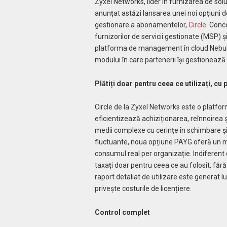
Zyxel Networks, lider în furnizarea de soluț
anunțat astăzi lansarea unei noi opțiuni 
gestionare a abonamentelor,
Circle
. Conc
furnizorilor de servicii gestionate (MSP) și 
platforma de management în cloud Nebula, 
modului în care partenerii își gestionează
Plătiți doar pentru ceea ce utilizați, cu p
Circle de la Zyxel Networks este o platform
eficientizează achiziționarea, reînnoirea 
medii complexe cu cerințe în schimbare și
fluctuante, noua opțiune PAYG oferă un mo
consumul real per organizație. Indiferent 
taxați doar pentru ceea ce au folosit, f
raport detaliat de utilizare este generat l
privește costurile de licențiere.
Control complet