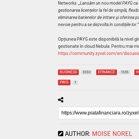
Networks.
„Lansăm un nou model PAYG ca ră
gestionarea licențelor la fel de simplă, flexi
eliminarea barierelor de intrare și oferirea p
nevoie pentru a se dezvolta în condițiile lor.”
Opțiunea PAYG este disponibilă la nivel gl
gestionate în cloud Nebula. Pentru mai mult
https://community.zyxel.com/en/discus
BUSINESS
EFINANCE
H
5550
1535
PAYG
1
AUTHOR:
MOISE NOREL