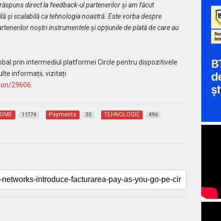
spuns direct la feedback-ul partenerilor și am făcut
bilă și scalabilă ca tehnologia noastră. Este vorba despre
artenerilor noștri instrumentele și opțiunile de plată de care au
obal prin intermediul platformei Circle pentru dispozitivele
e informații, vizitați
sion/29606
.
OME
Payments
TEHNOLOGIE
11774
55
496