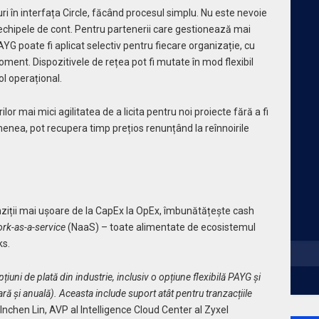
i în interfața Circle, făcând procesul simplu. Nu este nevoie
 echipele de cont. Pentru partenerii care gestionează mai
AYG poate fi aplicat selectiv pentru fiecare organizație, cu
oment. Dispozitivele de rețea pot fi mutate în mod flexibil
ol operațional.
lor mai mici agilitatea de a licita pentru noi proiecte fără a fi
menea, pot recupera timp prețios renunțând la reînnoirile
ziții mai ușoare de la CapEx la OpEx, îmbunătățește cash
rk-as-a-service
(NaaS) – toate alimentate de ecosistemul
ks.
iuni de plată din industrie, inclusiv o opțiune flexibilă PAYG și
ră și anuală). Aceasta include suport atât pentru tranzacțiile
Inchen Lin, AVP al Intelligence Cloud Center al Zyxel