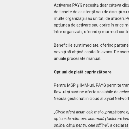
Activarea PAYG necesită doar câteva clicur
de tichete de asistență sau de discuții cu
multe organizații sau unități de afaceri, P
opțiunea de activare sau oprire în orice m
între organizații, oferind și mai mult contr
Beneficiile sunt imediate, oferind parteneri
nevoiți să obțină capital în avans. De ase
anuale procesate manual.
Opțiuni de plată cuprinzătoare
Pentru MSP și IMM-uri, PAYG permite tran
flow-ul și susține oferte scalabile de
netwo
Nebula gestionat în cloud al Zyxel Networ
„Circle oferă acum cele mai cuprinzătoare opț
opțiuni de reînnoire automată (facturare luna
online, cât și pentru cele offline”,
a declarat 