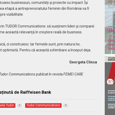
ruiesc businessuri, comunități și proiecte cu impact. Își
ea etapă a antreprenoriatului feminin din România va fi
re vizibilitate.
 prin TUDOR Communications: să susținem lideri și companii
rme această relevanță în creștere reală de business.
ă, ci construiesc. Iar femeile sunt, prin natura lor,
t optimistă. Pentru că această schimbare a început deja.
Georgeta Clinca
, Tudor Communications publicat în revista FEMEI CARE
sținută de Raiffeisen Bank
ela Tudor
Tudor Communications
1
1