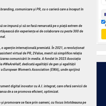
 branding, comunicare și PR, cu o carieră care a început în
 să se impună
și să se facă remarcată pe o piață extrem de
rtășească din experiența ei de colaborare cu peste 300 de
onal.
 agenție internațională premiată. În 2021, a revoluționat
sistent virtual de PR, 2Value, menit să simplifice relația
talizarea comunicării în media. A fondat în 2023 Asociația
nia #WeAreHalf, dedicată egalității de gen și egalității
ă a European Women’s Association (EWA), unde sprijină
ument digital inovator cu A.I. integrat, care oferă servicii de
șansa de a se promova eficient, optimizat.
e și promovare
se face prin oameni, cu focus întotdeauna pe