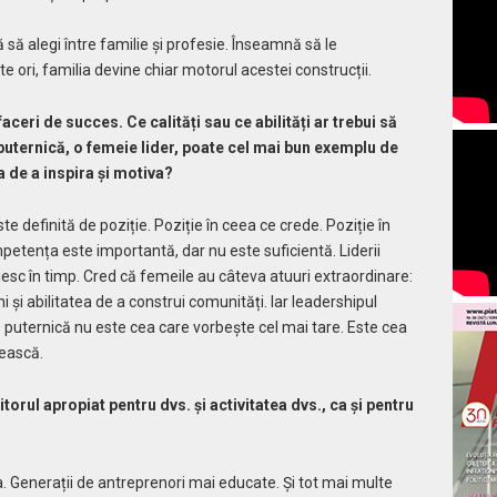
ă alegi între familie și profesie. Înseamnă să le
e ori, familia devine chiar motorul acestei construcții.
aceri de succes. Ce calități sau ce abilități ar trebui să
puternică, o femeie lider, poate cel mai bun exemplu de
a de a inspira și motiva?
te definită de poziție. Poziție în ceea ce crede. Poziție în
ompetența este importantă, dar nu este suficientă. Liderii
uiesc în timp. Cred că femeile au câteva atuuri extraordinare:
i abilitatea de a construi comunități. Iar leadershipul
puternică nu este cea care vorbește cel mai tare. Este cea
rească.
orul apropiat pentru dvs. și activitatea dvs., ca și pentru
?
 Generații de antreprenori mai educate. Și tot mai multe