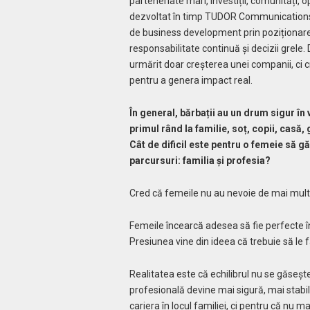
parteneriate mari, investiții, comunități, 
dezvoltat în timp TUDOR Communications. 
de business development prin poziționare.
responsabilitate continuă și decizii grele
urmărit doar creșterea unei companii, ci c
pentru a genera impact real.
În general, bărbații au un drum sigur în 
primul rând la familie, soț, copii, casă,
Cât de dificil este pentru o femeie să 
parcursuri: familia și profesia?
Cred că femeile nu au nevoie de mai multă
Femeile încearcă adesea să fie perfecte î
Presiunea vine din ideea că trebuie să le 
Realitatea este că echilibrul nu se găseșt
profesională devine mai sigură, mai stabilă
cariera în locul familiei, ci pentru că nu ma