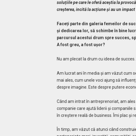
soluțiile pe care le oferă aceștia la provoc
creșterea, incită la acțiune și au un impact
Faceți parte din galeria femeilor de su
și dedicarea lor, să schimbe în bine luc
parcursul acestui drum spre succes, sp
A fost greu, a fost ușor?
Nu am plecat la drum cu ideea de succes. 
Am lucrat ani în media și am văzut cum se
mai ales, cum unele voci ajung să influențe
despre imagine. Este despre putere econ
Când am intrat în antreprenoriat, am ales s
companie care ajută liderii și companiile s
în creștere reală de business. Îmi plac și 
În timp, am văzut că atunci când construie