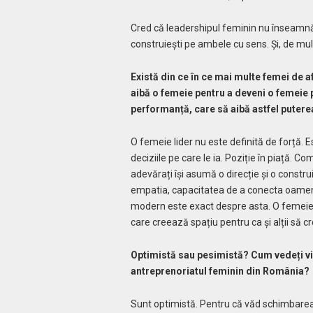
Cred că leadershipul feminin nu înseamnă s
construiești pe ambele cu sens. Și, de mult
Există din ce în ce mai multe femei de af
aibă o femeie pentru a deveni o femeie 
performanță, care să aibă astfel putere
O femeie lider nu este definită de forță. Es
deciziile pe care le ia. Poziție în piață. C
adevărați își asumă o direcție și o constr
empatia, capacitatea de a conecta oameni ș
modern este exact despre asta. O femeie 
care creează spațiu pentru ca și alții să c
Optimistă sau pesimistă? Cum vedeți viit
antreprenoriatul feminin din România
Sunt optimistă. Pentru că văd schimbarea.