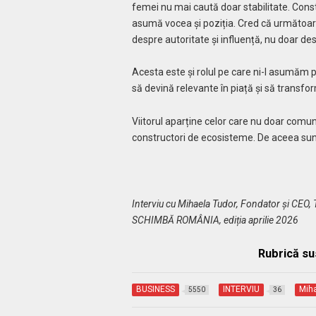
femei nu mai caută doar stabilitate. Const
asumă vocea și poziția. Cred că următoar
despre autoritate și influență, nu doar desp
Acesta este și rolul pe care ni-l asumăm
să devină relevante în piață și să transfo
Viitorul aparține celor care nu doar comunic
constructori de ecosisteme. De aceea sun
Interviu cu Mihaela Tudor, Fondator și CEO
SCHIMBĂ ROMÂNIA, ediția aprilie 2026
Rubrică su
BUSINESS
INTERVIU
Miha
5550
36