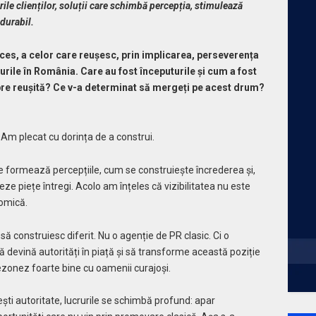
ările clienților, soluții care schimbă percepția, stimulează
 durabil.
cces, a celor care reușesc, prin implicarea, perseverența
rurile în România. Care au fost începuturile și cum a fost
re reușită? Ce v-a determinat să mergeți pe acest drum?
Am plecat cu dorința de a construi.
 formează percepțiile, cum se construiește încrederea și,
ze piețe întregi. Acolo am înțeles că vizibilitatea nu este
omică.
ă construiesc diferit. Nu o agenție de PR clasic. Ci o
ă devină autorități în piață și să transforme această poziție
rezonez foarte bine cu oamenii curajoși.
ști autoritate, lucrurile se schimbă profund: apar