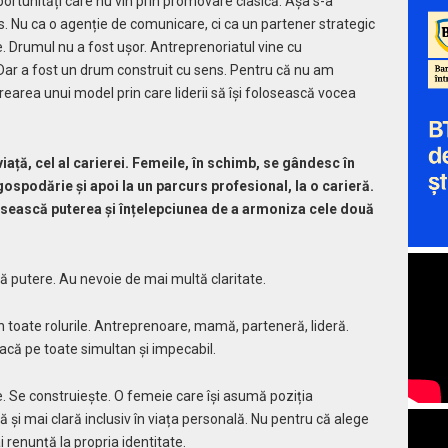
oportunități care nu vin prin promovare clasică. Așa s-a
Nu ca o agenție de comunicare, ci ca un partener strategic
 Drumul nu a fost ușor. Antreprenoriatul vine cu
. Dar a fost un drum construit cu sens. Pentru că nu am
rearea unui model prin care liderii să își folosească vocea
viață, cel al carierei. Femeile, în schimb, se gândesc în
 gospodărie și apoi la un parcurs profesional, la o carieră.
găsească puterea și înțelepciunea de a armoniza cele două
 putere. Au nevoie de mai multă claritate.
n toate rolurile. Antreprenoare, mamă, parteneră, lideră.
facă pe toate simultan și impecabil.
e. Se construiește. O femeie care își asumă poziția
 și mai clară inclusiv în viața personală. Nu pentru că alege
i renunță la propria identitate.