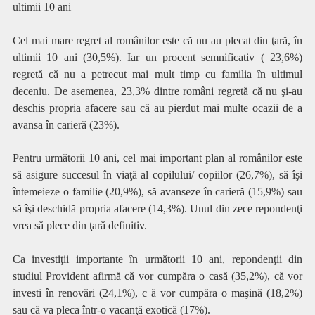
ultimii 10 ani
Cel mai mare regret al românilor este că nu au plecat din ţară, în
ultimii 10 ani (30,5%). Iar un procent semnificativ ( 23,6%)
regretă că nu a petrecut mai mult timp cu familia în ultimul
deceniu. De asemenea, 23,3% dintre români regretă că nu şi-au
deschis propria afacere sau că au pierdut mai multe ocazii de a
avansa în carieră (23%).
Pentru următorii 10 ani, cel mai important plan al românilor este
să asigure succesul în viaţă al copilului/ copiilor (26,7%), să îşi
întemeieze o familie (20,9%), să avanseze în carieră (15,9%) sau
să îşi deschidă propria afacere (14,3%). Unul din zece repondenţi
vrea să plece din ţară definitiv.
Ca investiţii importante în următorii 10 ani, repondenţii din
studiul Provident afirmă că vor cumpăra o casă (35,2%), că vor
investi în renovări (24,1%), c ă vor cumpăra o maşină (18,2%)
sau că va pleca într-o vacanţă exotică (17%).