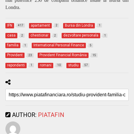
mai puternice 250 de companii britanice listate la Bursa din
Londra.
IFN
apartament
Bursa din Londra
417
2
1
casa
chestionar
dezvoltare personala
2
2
1
familia
International Personal Finance
1
5
Provident
Provident Financial România
23
15
repondenti
romani
studiu
1
10
57
AUTHOR:
PIATAFIN