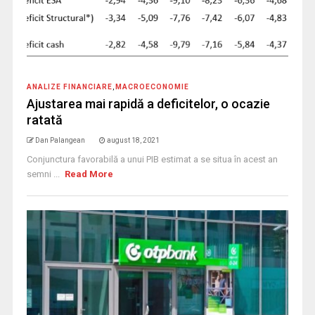
ANALIZE FINANCIARE
,
MACROECONOMIE
Ajustarea mai rapidă a deficitelor, o ocazie
ratată
Dan Palangean
august 18, 2021
Conjunctura favorabilă a unui PIB estimat a se situa în acest an
semni ...
Read More