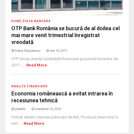
HOME
,
PIAŢA BANCARĂ
OTP Bank România se bucură de al doilea cel
mai mare venit trimestrial înregistrat
vreodată
Diana Dascalescu
mai 16, 2017
OTP Group anunță rezultatele financiare pe primul trimestru din
2017. ...
Read More
ANALIZE FINANCIARE
Economia românească a evitat intrarea în
recesiunea tehnică
piatafin
noiembrie 14, 2014
Potrivit datelor semnal publicate de INS, Produsul intern brut în
trim ...
Read More