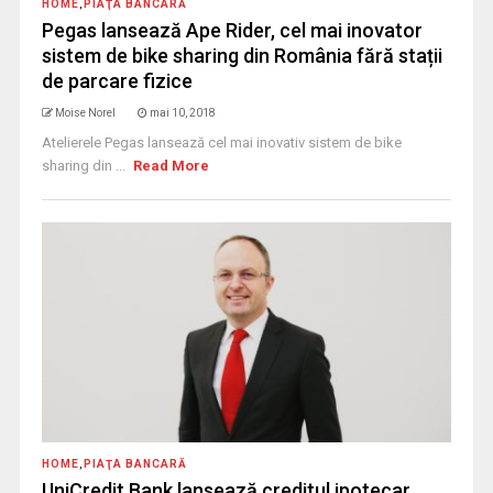
HOME
,
PIAŢA BANCARĂ
Pegas lansează Ape Rider, cel mai inovator
sistem de bike sharing din România fără stații
de parcare fizice
Moise Norel
mai 10, 2018
Atelierele Pegas lansează cel mai inovativ sistem de bike
sharing din ...
Read More
HOME
,
PIAŢA BANCARĂ
UniCredit Bank lansează creditul ipotecar