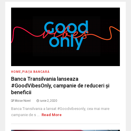
HOME
,
PIAŢA BANCARĂ
Banca Transilvania lanseaza
#GoodVibesOnly, campanie de reduceri şi
beneficii
Moise Norel
iunie 2, 2020
Banca Transilvania a lansat #Goodvibesonly, cea mai mare
campanie de s ...
Read More