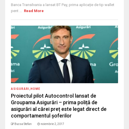
Banca Transilvania a lansat BT Pay, prima aplicație de tip wallet
pent ...
Read More
ASIGURĂRI
,
HOME
Proiectul pilot Autocontrol lansat de
Groupama Asigurări – prima poliță de
asigurări al cărei preț este legat direct de
comportamentul șoferilor
Bucsa Stefan
noiembrie 2, 2017