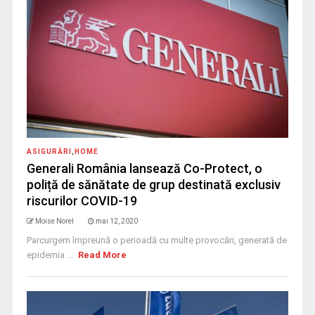
ASIGURĂRI
,
HOME
Generali România lansează Co-Protect, o
poliță de sănătate de grup destinată exclusiv
riscurilor COVID-19
Moise Norel
mai 12, 2020
Parcurgem împreună o perioadă cu multe provocări, generată de
epidemia ...
Read More