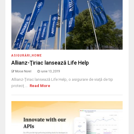
ASIGURĂRI
,
HOME
Allianz-Ţiriac lansează Life Help
Moise Norel
iunie 13, 2019
Allianz-Ţiriac lansează Life Help, o asigurare de viaţă de tip
protecţ ...
Read More