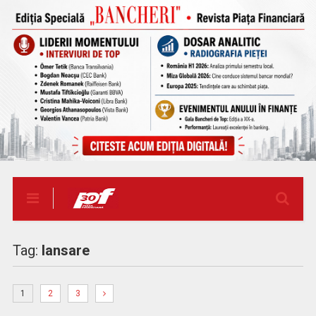
Tag:
lansare
1
2
3