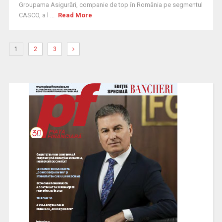
Groupama Asigurări, companie de top ȋn România pe segmentul
CASCO, a l ...
Read More
1
2
3